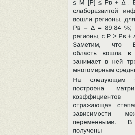
≤ М [Р] ≤ Рв + Δ . 
слаборазвитой инф
вошли регионы, для
Рв – Δ = 89,84 %; 
регионы, с Р > Рв + 
Заметим, что Вл
область вошла в
занимает в ней тр
многомерным средни
На следующем 
построена матр
коэффициентов к
отражающая степе
зависимости м
переменными. В 
получены з