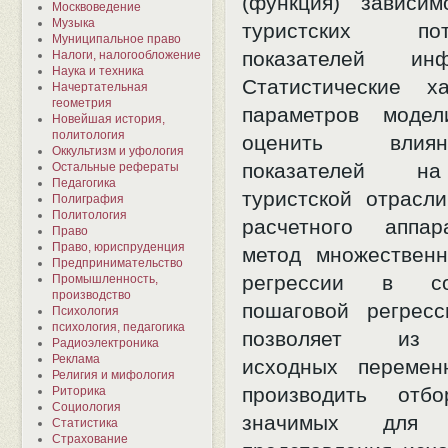
(функция) зависи
Москвоведение
Музыка
туристских п
Муниципальное право
показателей инфр
Налоги, налогообложение
Наука и техника
Статистические ха
Начертательная
геометрия
параметров модел
Новейшая история,
политология
оценить влия
Оккультизм и уфология
показателей н
Остальные рефераты
Педагогика
туристской отрасли
Полиграфия
Политология
расчетного аппа
Право
Право, юриспруденция
метод множествен
Предпринимательство
регрессии в с
Промышленность,
производство
пошаговой регресс
Психология
психология, педагогика
позволяет из 
Радиоэлектроника
Реклама
исходных перемен
Религия и мифология
производить отб
Риторика
Социология
значимых для а
Статистика
Страхование