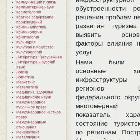
Коммуникации и связь
обустроенности р
Компьютерные науки
Косметология
решения проблем пе
Краткое содержание
произведений
развития туризма
Криминалистика
Криминология
выявить осново
Криптология
факторы влияния 
Кулинария
Культура и искусство
услуг.
Культурология
Литература : зарубежная
Нами были ис
Литература и русский
язык
основные хара
Логика
Логистика
инфраструктур
Маркетинг
регионов Цен
Математика
Медицина, здоровье
федерального округ
Медицинские науки
Международное
многомерный
публичное право
Международное частное
показатель, хара
право
состояние туристс
Международные
отношения
по регионам. Пост
Менеджмент
Металлургия