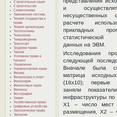
представления исх
Строительные науки
Строительство
и осуществля
Схемотехника
несущественных 
Таможенная система
Теория государства и
расчете использ
права
Теория организации
прикладных пр
Теплотехника
Технология
статистической
Товароведение
данных на ЭВМ.
Транспорт
Трудовое право
Туризм
Исследования пр
Уголовное право и
следующей последо
процесс
Управление
Вначале была сф
Управленческие науки
Физика
матрица исходны
Физкультура и спорт
Философия
(16х10); первые
Финансовые науки
заняли показател
Финансы
Фотография
инфраструктуры по 
Химия
Хозяйственное право
Х1 – число мест 
Цифровые устройства
Экологическое право
размещения, Х2 – 
Экология