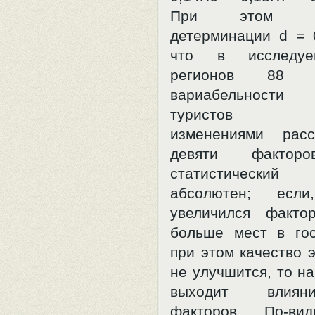
При этом коэ
детерминации d = 0
что в исследуе
регионов 88
вариабельности 
туристов объ
изменениями расс
девяти фактор
статистически
абсолютен; если
увеличился факто
больше мест в гос
при этом качество 
не улучшится, то н
выходит влиян
факторов. По-вид