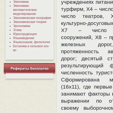
учреждениях питани
Экономика
Экономико-
турфирм, Х4 – число
математическое
моделирование
число театров, 
Экономическая география
Экономическая теория
культурно-досуговы
Эргономика
Х7 – число с
Этика
Юриспруденция
сооружений, Х8 – п
Языковедение
Языкознание, филология
железных дор
Ботаника и сельское хоз-
во
протяженность ав
дорог; десятый с
результирующий 
Рефераты бесплатно
численность турист
Сформирована 
(16х11), где первы
занимают факторы 
выражении по о
своему выборочно