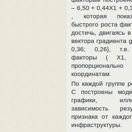
– 6,50 + 0,44Х1 + 0
, которая показ
быстрого роста фак
достичь, двигаясь 
вектора градиента g
0,36; 0,26}, т.е
факторы ( Х1,
пропорциона
координатам.
По каждой группе р
С построены моде
графики, иллю
зависимость резу
признака от каждог
инфраструктур