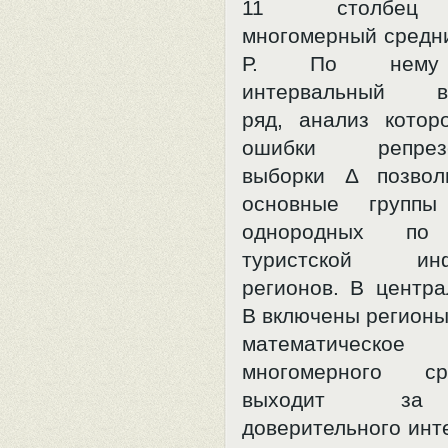
11 столбец 
многомерный средни
Р. По нему 
интервальный ва
ряд, анализ котор
ошибки репрезен
выборки Δ позвол
основные груп
однородных по 
туристской инфр
регионов. В центра
В включены регионы
математическо
многомерного с
выходит за
доверительного инт