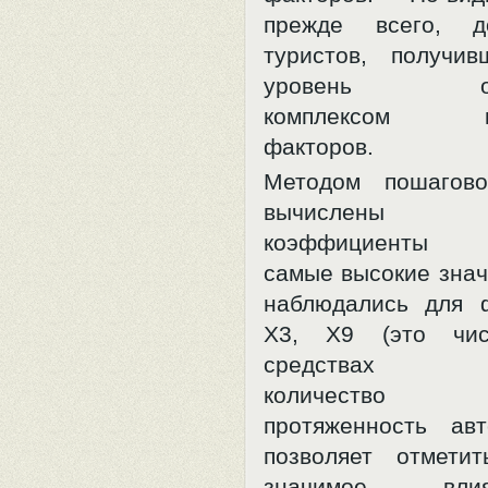
прежде всего,
туристов, получи
уровень обсл
комплексом ка
факторов.
Методом пошагово
вычислены 
коэффициенты к
самые высокие знач
наблюдались для 
Х3, Х9 (это чи
средствах ра
количество 
протяженность авт
позволяет отмети
значимое вл