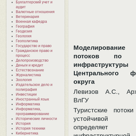
Бухгалтерский учет и
аудит
Валютные отношения
Ветеринария
Военная кафедра
География
Геодезия
Геология
Геополитика
Государство и право
Моделирование 
Гражданское право и
потоков по по
процесс
Делопроизводство
инфраструктур
Деньги и кредит
Естествознание
Центрального фе
Журналистика
Зоология
округа
Издательское дело и
полиграфия
Левизов А.С., Ар
Инвестиции
ВлГУ
Иностранный язык
Информатика
Туристские поток
Информатика,
программирование
устойчивой э
Исторические личности
История
определяет
История техники
Кибернетика
инфраструктурной