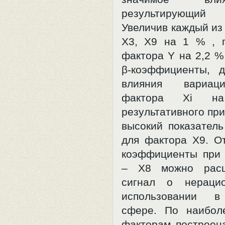
результирующи
Увеличив каждый из
Х3, Х9 на 1 % , 
фактора Y на 2,2 %
β-коэффициенты, 
влияния вариац
фактора Хi на
результативного пр
высокий показатель
для фактора Х9. О
коэффициенты при
– Х8 можно расц
сигнал о нераци
использовании в
сфере. По наибол
факторам построен