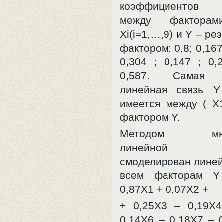
коэффициентов 
между факторам
Хi(i=1,…,9) и Y – р
фактором: 0,8; 0,167 
0,304 ; 0,147 ; 0,
0,587. Самая 
линейная связь 
имеется между ( Х1
фактором Y.
Методом множ
линейной р
смоделирован линей
всем факторам Y
0,87Х1 + 0,07Х2 +
+ 0,25Х3 – 0,19Х
0,14Х6 – 0,18Х7 – 