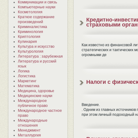
Коммуникации и связь
Компьютерные науки
Косметология
Краткое содержание
Кредитно-инвести
произведений
страховыми орган
Криминалистика
Криминология
Криптология
Кулинария
Как известно из финансовой л
Культура и искусство
стратегических и тактических
Культурология
огромными де
Литература : зарубежная
Литература и русский
язык
Логика
Логистика
Маркетинг
Налоги с физическ
Математика
Медицина, здоровье
Медицинские науки
Международное
Введение.
публичное право
. Одним из главных источников
Международное частное
при этом личный подоходный на
право
Международные
отношения
Менеджмент
Металлургия