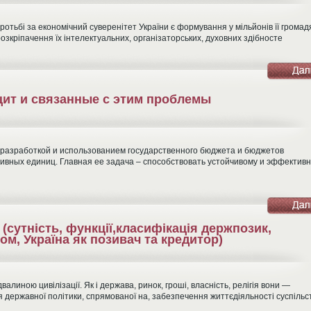
тьбі за економічний суверенітет України є формування у мільйонів її громад
 розкріпачення їх інтелектуальних, організаторських, духовних здібносте
т и связанные с этим проблемы
 разработкой и использованием государственного бюджета и бюджетов
ивных единиц. Главная ее задача – способствовать устойчивому и эффектив
(сутність, функції,класифікація держпозик,
ом, Україна як позивач та кредитор)
линою цивілізації. Як і держава, ринок, гроші, власність, релігія вони —
державної політики, спрямованої на, забезпечення життєдіяльності суспільс