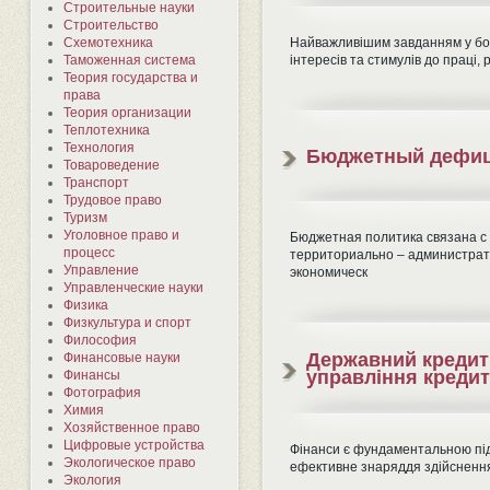
Строительные науки
Строительство
Схемотехника
Найважливішим завданням у боро
Таможенная система
інтересів та стимулів до праці,
Теория государства и
права
Теория организации
Теплотехника
Технология
Бюджетный дефици
Товароведение
Транспорт
Трудовое право
Туризм
Уголовное право и
Бюджетная политика связана с
процесс
территориально – администрат
Управление
экономическ
Управленческие науки
Физика
Физкультура и спорт
Философия
Державний кредит 
Финансовые науки
управління кредит
Финансы
Фотография
Химия
Хозяйственное право
Цифровые устройства
Фінанси є фундаментальною підва
Экологическое право
ефективне знаряддя здійснення 
Экология