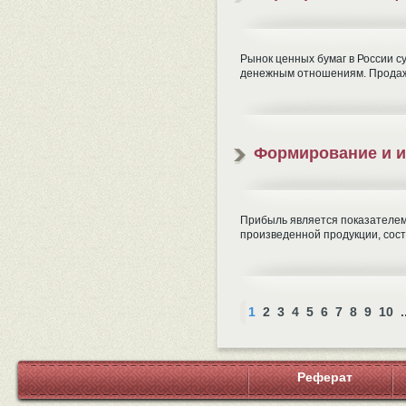
Рынок ценных бумаг в России с
денежным отношениям. Продажа 
Формирование и и
Прибыль является показателем
произведенной продукции, сост
1
2
3
4
5
6
7
8
9
10
.
Реферат