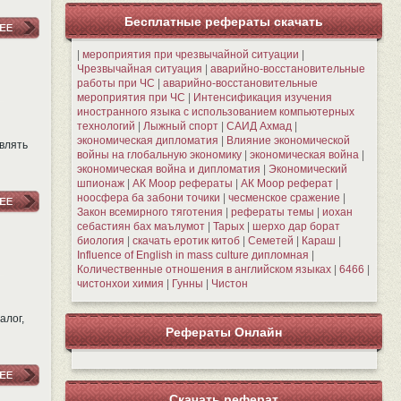
Бесплатные рефераты скачать
|
мероприятия при чрезвычайной ситуации
|
Чрезвычайная ситуация
|
аварийно-восстановительные
работы при ЧС
|
аварийно-восстановительные
мероприятия при ЧС
|
Интенсификация изучения
иностранного языка с использованием компьютерных
технологий
|
Лыжный спорт
|
САИД Ахмад
|
экономическая дипломатия
|
Влияние экономической
влять
войны на глобальную экономику
|
экономическая война
|
экономическая война и дипломатия
|
Экономический
шпионаж
|
АК Моор рефераты
|
АК Моор реферат
|
ноосфера ба забони точики
|
чесменское сражение
|
Закон всемирного тяготения
|
рефераты темы
|
иохан
себастиян бах маълумот
|
Тарых
|
шерхо дар борат
биология
|
скачать еротик китоб
|
Семетей
|
Караш
|
Influence of English in mass culture дипломная
|
Количественные отношения в английском языках
|
6466
|
чистонхои химия
|
Гунны
|
Чистон
алог,
Рефераты Онлайн
Скачать реферат