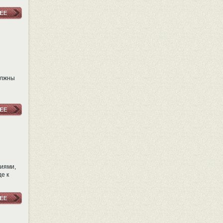
олжны
иями,
е к