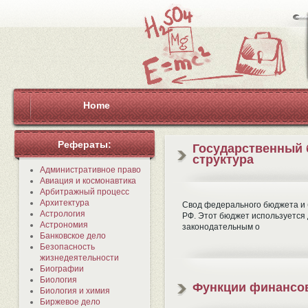
Home
Рефераты:
Государственный 
структура
Административное право
Авиация и космонавтика
Арбитражный процесс
Архитектура
Свод федерального бюджета и 
Астрология
РФ. Этот бюджет используется
Астрономия
законодательным о
Банковское дело
Безопасность
жизнедеятельности
Биографии
Биология
Функции финансо
Биология и химия
Биржевое дело