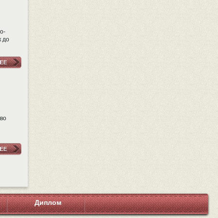
о-
к до
тво
Диплом