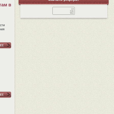
там в
сти
ния