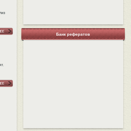
лиз
Банк рефератов
ят.