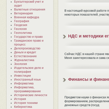
Бухгалтерский учет и
аудит
Валютные отношения
В настоящей курсовой работе 
Ветеринария
некоторых показателей, участв
Военная кафедра
География
Геодезия
Геология
Геополитика
НДС и методики ег
Государство и право
Гражданское право и
процесс
Делопроизводство
Деньги и кредит
Сейчас НДС в нашей стране явл
Естествознание
Меня заинтересовала и сама сх
Журналистика
Зоология
Издательское дело и
полиграфия
Инвестиции
Финансы и финан
Иностранный язык
Информатика
Информатика,
программирование
Исторические личности
Предметом науки о финансах я
История
формированием, распределени
История техники
денежных средств (госуд
Кибернетика