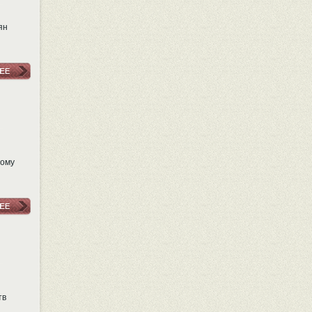
ян
ному
тв