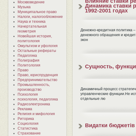
Влияние ставки р
Москвоведение
Динамика ставки 
Музыка
1992-2001 годах
Муниципальное право
Налоги, налогообложение
Наука и техника
Начертательная
Денежно-кредитная политика –
геометрия
денежного обращения и кредит
Новейшая история,
экон
политология
Оккультизм и уфология
Остальные рефераты
Педагогика
Полиграфия
Политология
Сущность, функци
Право
Право, юриспруденция
Предпринимательство
Промышленность,
Динамичный процесс стратегич
производство
управленческие функции.Не ис
Психология
отдельные лю
психология, педагогика
Радиоэлектроника
Реклама
Религия и мифология
Риторика
Социология
Видатки бюджетів 
Статистика
Страхование