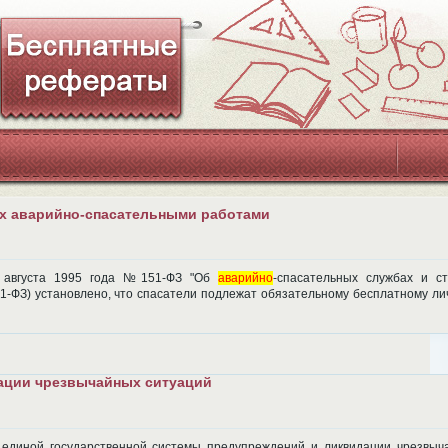
ых аварийно-спасательными работами
 августа 1995 года №151-ФЗ "Об
аварийно
-спасательных службах и ст
1-ФЗ) установлено, что спасатели подлежат обязательному бесплатному ли
ации чрезвычайных ситуаций
единой государственной системы предупреждений и ликвидации чрезвыч