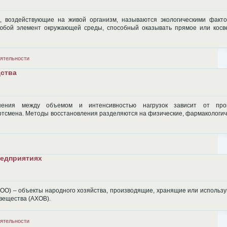
 воздействующие на живой организм, называются экологическими факто
любой элемент окружающей среды, способный оказывать прямое или косв
ятельности
ства
шения между объемом и интенсивностью нагрузок зависит от про
ртсмена. Методы восстановления разделяются на физические, фармакологич
редприятиях
ОО) – объекты народного хозяйства, производящие, хранящие или использ
вещества (АХОВ).
ятельности