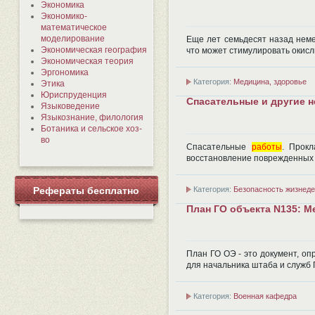
Экономика
Экономико-
математическое
моделирование
Еще лет семьдесят назад неме
Экономическая география
что может стимулировать окисл
Экономическая теория
Эргономика
Категория:
Медицина, здоровье
Этика
Юриспруденция
Спасательные и другие 
Языковедение
Языкознание, филология
Ботаника и сельское хоз-
во
Спасательные
работы
. Прокл
восстановление поврежденных 
Категория:
Безопасность жизнеде
Рефераты бесплатно
План ГО объекта N135: М
План ГО ОЭ - это документ, о
для начальника штаба и служб 
Категория:
Военная кафедра