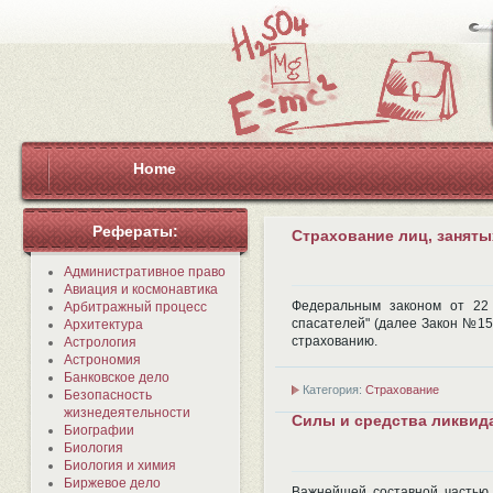
Home
Рефераты:
Страхование лиц, занят
Административное право
Авиация и космонавтика
Федеральным законом от 22
Арбитражный процесс
спасателей" (далее Закон №15
Архитектура
страхованию.
Астрология
Астрономия
Банковское дело
Категория:
Страхование
Безопасность
жизнедеятельности
Силы и средства ликвид
Биографии
Биология
Биология и химия
Биржевое дело
Важнейшей составной частью 