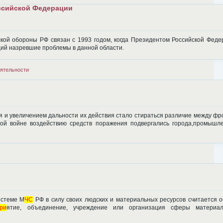
ссийской Федерации
кой обороны РФ связан с 1993 годом, когда Президентом Российской Феде
щий назревшие проблемы в данной области.
ятельности
я и увеличением дальности их действия стало стираться различие между ф
ой войне воздействию средств поражения подвергались города,промышл
истеме М
ЧС
РФ в силу своих людских и материальных ресурсов считается о
ри
ятие, объединение, учреждение или организация сферы материал