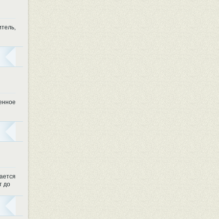
итель,
енное
чается
т до