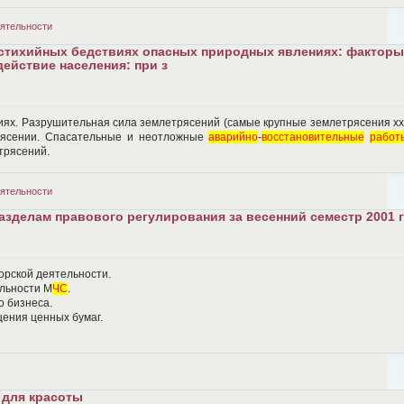
ятельности
 стихийных бедствиях опасных природных явлениях: факторы
действие населения: при з
ях. Разрушительная сила землетрясений (самые крупные землетрясения xxв
ясении. Спасательные и неотложные
аварийно
-
восстановительные
работ
трясений.
ятельности
зделам правового регулирования за весенний семестр 2001 
орской деятельности.
льности М
ЧС
.
о бизнеса.
ения ценных бумаг.
 для красоты