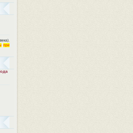
ека).
ы
при
года