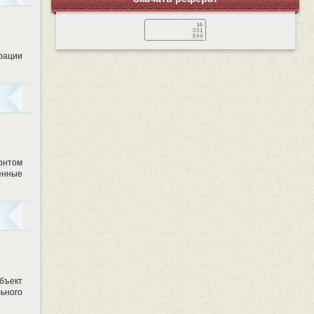
рации
ронтом
енные
бъект
ьного