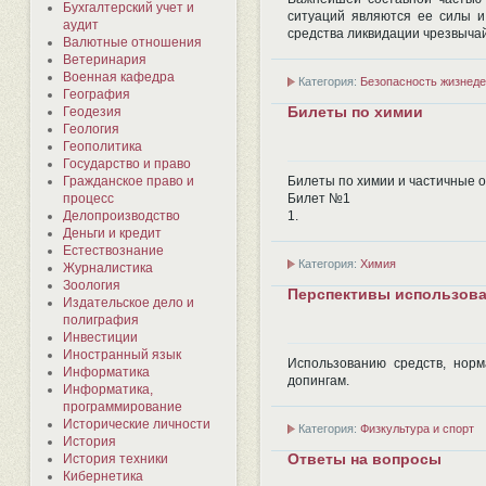
Бухгалтерский учет и
ситуаций являются ее силы и
аудит
средства ликвидации чрезвыча
Валютные отношения
Ветеринария
Военная кафедра
Категория:
Безопасность жизнеде
География
Билеты по химии
Геодезия
Геология
Геополитика
Государство и право
Билеты по химии и частичные о
Гражданское право и
Билет №1
процесс
1.
Делопроизводство
Деньги и кредит
Естествознание
Категория:
Химия
Журналистика
Зоология
Перспективы использован
Издательское дело и
полиграфия
Инвестиции
Иностранный язык
Использованию средств, но
Информатика
допингам.
Информатика,
программирование
Исторические личности
Категория:
Физкультура и спорт
История
История техники
Ответы на вопросы
Кибернетика