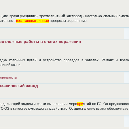
цкие врачи убедились: трехвалентный кислород - настолько сильный окисл
ительно -
восстановительные
процессы в организме.
неотложные работы в очагах поражения
адка колонных путей и устройство проездов в завалах. Ремонт и врем
линий связи.
ятельности
еханический завод
пределяющий задачи и сроки выполнения меро
при
ятий по ГО. Он предназна
ГО ОЭ в качестве руководства к действию. Осуществление плана обеспечивае