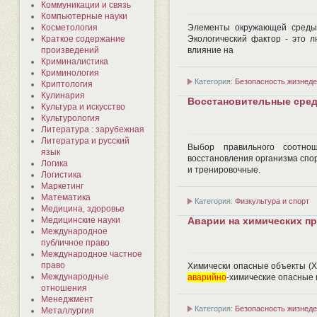
Коммуникации и связь
Компьютерные науки
Косметология
Элементы окружающей среды,
Краткое содержание
Экологический фактор - это 
произведений
влияние на
Криминалистика
Криминология
Категория:
Безопасность жизнеде
Криптология
Кулинария
Восстановительные сред
Культура и искусство
Культурология
Литература : зарубежная
Литература и русский
Выбор правильного соотно
язык
восстановления организма спо
Логика
и тренировочные.
Логистика
Маркетинг
Математика
Категория:
Физкультура и спорт
Медицина, здоровье
Медицинские науки
Аварии на химических п
Международное
публичное право
Международное частное
право
Химически опасные объекты (Х
Международные
аварийно
-химические опасные 
отношения
Менеджмент
Категория:
Безопасность жизнеде
Металлургия