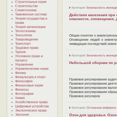
Строительные науки
Строительство
Категория:
Безопасность жизнеде
Схемотехника
Таможенная система
Действия населения при
Теория государства и
опасности, оповещения, 
права
Теория организации
Теплотехника
Технология
Общие понятия о землетрясени
Товароведение
Оповещение людей о землетр
Транспорт
ликвидации последствий земле
Трудовое право
Туризм
Категория:
Безопасность жизнеде
Уголовное право и
процесс
Небольшой сборник по ра
Управление
Управленческие науки
Физика
Физкультура и спорт
Правовое регулирование аудит
Философия
Правовое регулирование деяте
Финансовые науки
Правовое регулирование малог
Финансы
Правовое регулирование обращ
Фотография
Правовое регулиров
Химия
Хозяйственное право
Цифровые устройства
Категория:
Остальные рефераты
Экологическое право
Экология
Озон для здоровья. Озон