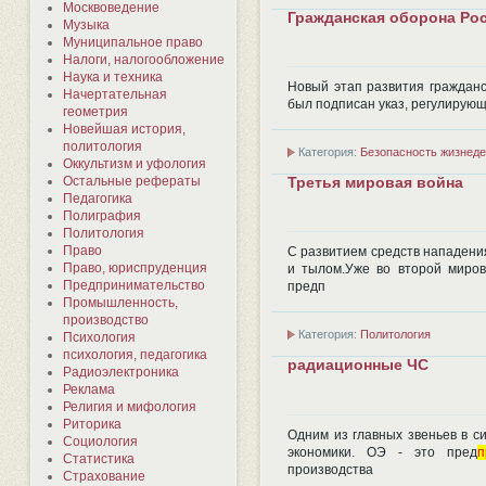
Москвоведение
Гражданская оборона Ро
Музыка
Муниципальное право
Налоги, налогообложение
Наука и техника
Новый этап развития гражданс
Начертательная
был подписан указ, регулирую
геометрия
Новейшая история,
политология
Категория:
Безопасность жизнеде
Оккультизм и уфология
Остальные рефераты
Третья мировая война
Педагогика
Полиграфия
Политология
Право
С развитием средств нападени
Право, юриспруденция
и тылом.Уже во второй миров
Предпринимательство
предп
Промышленность,
производство
Категория:
Политология
Психология
психология, педагогика
радиационные ЧС
Радиоэлектроника
Реклама
Религия и мифология
Риторика
Одним из главных звеньев в с
Социология
экономики. ОЭ - это пред
п
Статистика
производства
Страхование