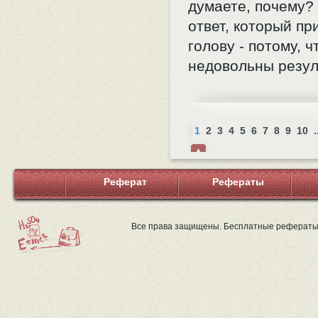
думаете, почему?
ответ, который пр
голову - потому, 
недовольны резул
1
2
3
4
5
6
7
8
9
10
.
Нав
ерх
Реферат
Рефераты
Все права защищены. Бесплатные рефераты 