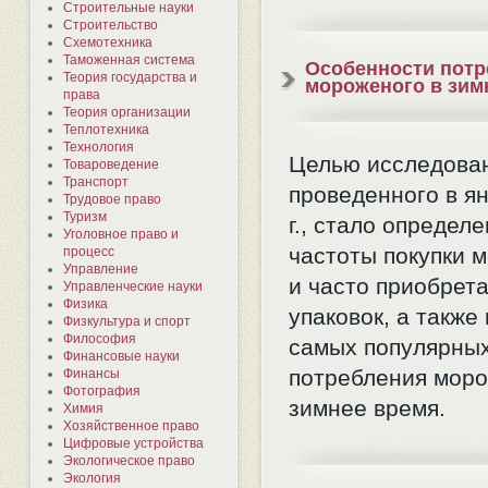
Строительные науки
Строительство
Схемотехника
Таможенная система
Особенности потр
Теория государства и
мороженого в зим
права
Теория организации
Теплотехника
Технология
Целью исследова
Товароведение
Транспорт
проведенного в я
Трудовое право
Туризм
г., стало определ
Уголовное право и
частоты покупки 
процесс
Управление
и часто приобрет
Управленческие науки
Физика
упаковок, а также
Физкультура и спорт
Философия
самых популярных
Финансовые науки
потребления моро
Финансы
Фотография
зимнее время.
Химия
Хозяйственное право
Цифровые устройства
Экологическое право
Экология