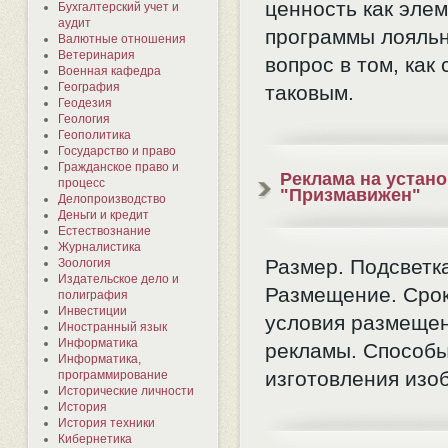
ценность как эле
Бухгалтерский учет и
аудит
программы лояльн
Валютные отношения
Ветеринария
вопрос в том, как 
Военная кафедра
География
таковым.
Геодезия
Геология
Геополитика
Государство и право
Гражданское право и
Реклама на устано
процесс
"Призмавижен"
Делопроизводство
Деньги и кредит
Естествознание
Журналистика
Размер. Подсветк
Зоология
Издательское дело и
Размещение. Срок
полиграфия
Инвестиции
условия размеще
Иностранный язык
Информатика
рекламы. Способ
Информатика,
изготовления изо
программирование
Исторические личности
История
История техники
Кибернетика