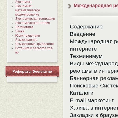
Экономика
Международная р
Экономико-
математическое
моделирование
Экономическая география
Экономическая теория
Содержание
Эргономика
Этика
Введение
Юриспруденция
Языковедение
Международная р
Языкознание, филология
интернете
Ботаника и сельское хоз-
во
Техминимум
Виды международ
рекламы в интерн
Рефераты бесплатно
Баннерная рекла
Поисковые Систе
Каталоги
E-mail маркетинг
Халява в интерне
Закладки в брауз