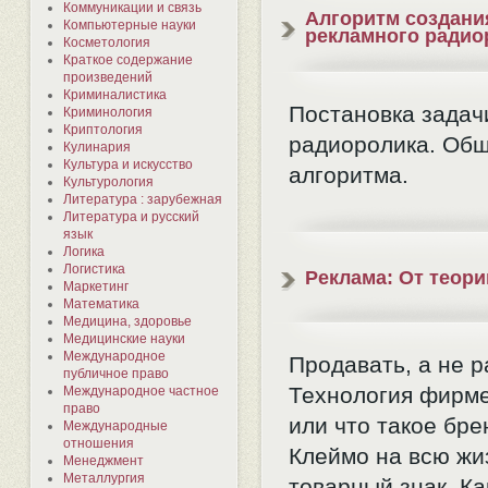
Коммуникации и связь
Алгоритм создани
Компьютерные науки
рекламного радио
Косметология
Краткое содержание
произведений
Криминалистика
Постановка задач
Криминология
Криптология
радиоролика. Общ
Кулинария
Культура и искусство
алгоритма.
Культурология
Литература : зарубежная
Литература и русский
язык
Логика
Логистика
Реклама: От теори
Маркетинг
Математика
Медицина, здоровье
Медицинские науки
Международное
Продавать, а не р
публичное право
Технология фирме
Международное частное
право
или что такое бре
Международные
отношения
Клеймо на всю жи
Менеджмент
Металлургия
товарный знак. Ка