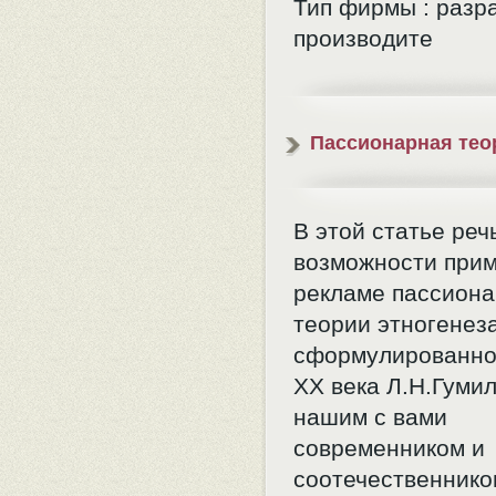
Тип фирмы : разр
производите
Пассионарная тео
В этой статье реч
возможности прим
рекламе пассион
теории этногенеза
сформулированно
ХХ века Л.Н.Гуми
нашим с вами
современником и
соотечественнико