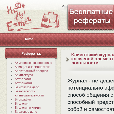
Home
Рефераты:
Клиентский журна
ключевой элемен
лояльности
Административное право
Авиация и космонавтика
Арбитражный процесс
Архитектура
Астрология
Журнал - не деше
Астрономия
потенциально эф
Банковское дело
Безопасность
способ общения с
жизнедеятельности
Биографии
способный предст
Биология
Биология и химия
собой и самостоя
Биржевое дело