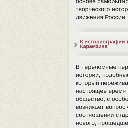
основе самобытно
творческого исто
движения России.
К историографии 
Карамзина
В переломные пе
истории, подобны
который пережива
настоящее время 
общество, с особ
возникает вопрос 
соотношении стар
нового, прошедше