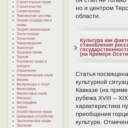
Строительные науки
Строительство
но и центром Тер
Схемотехника
области.
Таможенная система
Теория государства и
права
Теория организации
Теплотехника
Технология
Культура как факт
Товароведение
становления росс
Транспорт
государственности
Трудовое право
(на примере Осети
Туризм
Уголовное право и
процесс
Управление
Статья посвящена
Управленческие науки
Физика
культурной ситуа
Физкультура и спорт
Кавказе (на прим
Философия
Финансовые науки
рубежа XVIII – XIX
Финансы
Фотография
характеристика п
Химия
Хозяйственное право
приобщения горце
Цифровые устройства
культуре. Отмече
Экологическое право
Экология