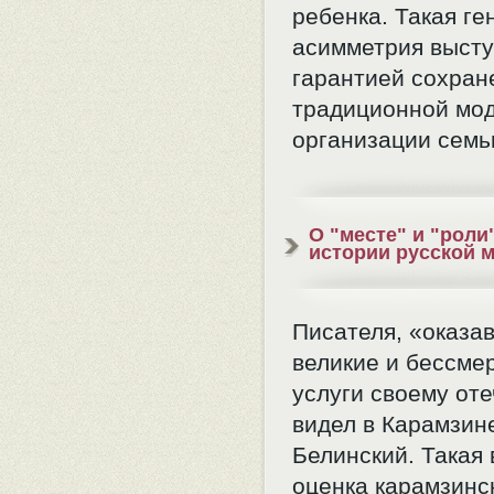
ребенка. Такая ге
асимметрия выст
гарантией сохран
традиционной мо
организации семь
О "месте" и "роли
истории русской 
Писателя, «оказа
великие и бессме
услуги своему оте
видел в Карамзине
Белинский. Такая
оценка карамзинс