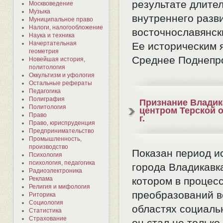
результате длите
Москвоведение
Музыка
внутреннего разв
Муниципальное право
Налоги, налогообложение
восточнославянск
Наука и техника
Начертательная
Ее историческим 
геометрия
Среднее Поднепр
Новейшая история,
политология
Оккультизм и уфология
Остальные рефераты
Педагогика
Полиграфия
Признание Владик
Политология
центром Терской о
Право
г.
Право, юриспруденция
Предпринимательство
Промышленность,
производство
Показан период и
Психология
психология, педагогика
города Владикавка
Радиоэлектроника
Реклама
котором в процес
Религия и мифология
преобразований в
Риторика
Социология
областях социаль
Статистика
Страхование
он стал не только