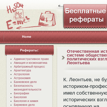
Home
Рефераты:
Отечественная ис
системе обществе
политических взгл
Административное право
Леонтьева
Авиация и космонавтика
Арбитражный процесс
Архитектура
Астрология
Астрономия
К. Леонтьев, не б
Банковское дело
историком-профе
Безопасность
жизнедеятельности
имел собственную
Биографии
Биология
исторических взгл
Биология и химия
Биржевое дело
основанную на