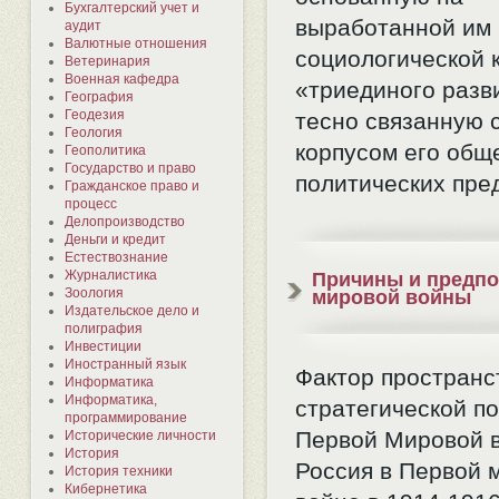
Бухгалтерский учет и
выработанной им
аудит
Валютные отношения
социологической 
Ветеринария
Военная кафедра
«триединого разв
География
Геодезия
тесно связанную 
Геология
корпусом его общ
Геополитика
Государство и право
политических пре
Гражданское право и
процесс
Делопроизводство
Деньги и кредит
Естествознание
Журналистика
Причины и предпо
Зоология
мировой войны
Издательское дело и
полиграфия
Инвестиции
Иностранный язык
Фактор пространс
Информатика
Информатика,
стратегической п
программирование
Первой Мировой 
Исторические личности
История
Россия в Первой 
История техники
Кибернетика