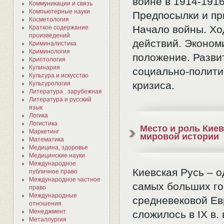
войне в 1914-1916 
Коммуникации и связь
Компьютерные науки
Предпосылки и пр
Косметология
Начало войны. Хо
Краткое содержание
произведений
действий. Эконом
Криминалистика
Криминология
положение. Разви
Криптология
Кулинария
социально-полити
Культура и искусство
кризиса.
Культурология
Литература : зарубежная
Литература и русский
язык
Логика
Логистика
Место и роль Киев
Маркетинг
мировой истории
Математика
Медицина, здоровье
Медицинские науки
Международное
Киевская Русь – о
публичное право
Международное частное
самых больших го
право
Международные
средневековой Ев
отношения
Менеджмент
сложилось в IX в. 
Металлургия