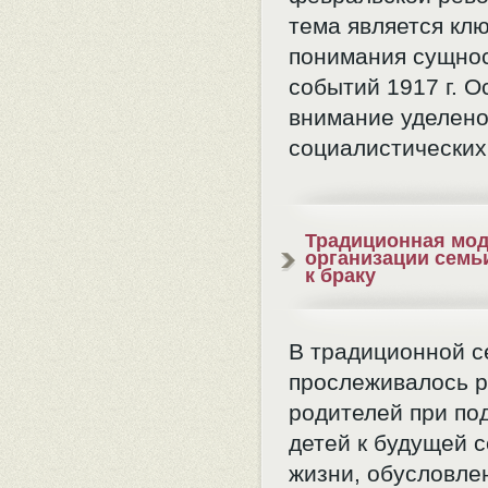
тема является кл
понимания сущно
событий 1917 г. О
внимание уделено
социалистических 
Традиционная мо
организации семь
к браку
В традиционной с
прослеживалось 
родителей при по
детей к будущей 
жизни, обусловле