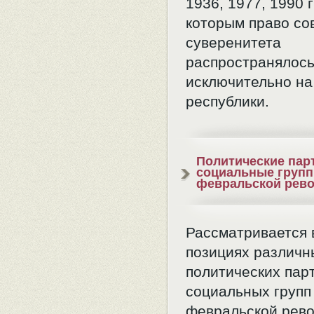
1936, 1977, 1990 г
которым право со
суверенитета
распространялос
исключительно н
республики.
Политические пар
социальные групп
февральской рев
Рассматривается 
позициях различн
политических пар
социальных групп
февральской рево