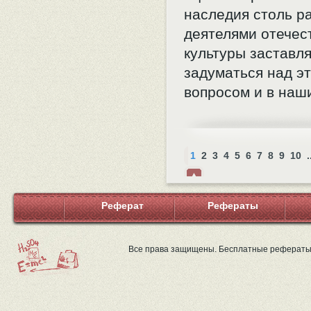
наследия столь р
деятелями отечес
культуры заставл
задуматься над э
вопросом и в наш
1
2
3
4
5
6
7
8
9
10
.
Нав
ерх
Реферат
Рефераты
Все права защищены. Бесплатные рефераты 