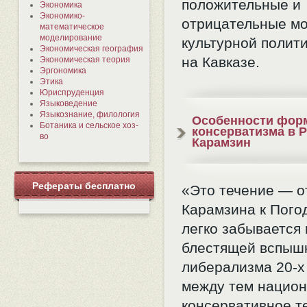
положительные и
Экономика
Экономико-
отрицательные м
математическое
моделирование
культурной полит
Экономическая география
на Кавказе.
Экономическая теория
Эргономика
Этика
Юриспруденция
Языковедение
Языкознание, филология
Особенности фор
Ботаника и сельское хоз-
консерватизма в Р
во
Карамзин
Рефераты бесплатно
«Это течение — о
Карамзина к Пого
легко забывается 
блестящей вспыш
либерализма 20-х 
между тем национ
консервативное т