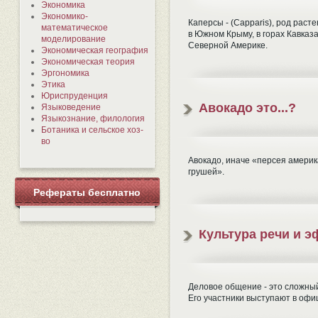
Экономика
Экономико-
Каперсы - (Capparis), род рас
математическое
в Южном Крыму, в горах Кавказ
моделирование
Северной Америке.
Экономическая география
Экономическая теория
Эргономика
Этика
Юриспруденция
Авокадо это...?
Языковедение
Языкознание, филология
Ботаника и сельское хоз-
во
Авокадо, иначе «персея амери
грушей».
Рефераты бесплатно
Культура речи и 
Деловое общение - это сложны
Его участники выступают в офи