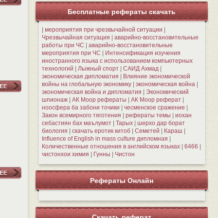
Бесплатные рефераты скачать
|
мероприятия при чрезвычайной ситуации
|
Чрезвычайная ситуация
|
аварийно-восстановительные
работы при ЧС
|
аварийно-восстановительные
мероприятия при ЧС
|
Интенсификация изучения
иностранного языка с использованием компьютерных
технологий
|
Лыжный спорт
|
САИД Ахмад
|
экономическая дипломатия
|
Влияние экономической
войны на глобальную экономику
|
экономическая война
|
экономическая война и дипломатия
|
Экономический
шпионаж
|
АК Моор рефераты
|
АК Моор реферат
|
ноосфера ба забони точики
|
чесменское сражение
|
Закон всемирного тяготения
|
рефераты темы
|
иохан
себастиян бах маълумот
|
Тарых
|
шерхо дар борат
биология
|
скачать еротик китоб
|
Семетей
|
Караш
|
Influence of English in mass culture дипломная
|
Количественные отношения в английском языках
|
6466
|
чистонхои химия
|
Гунны
|
Чистон
Рефераты Онлайн
Скачать реферат