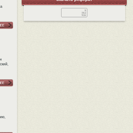
ла
н
ский,
ию,