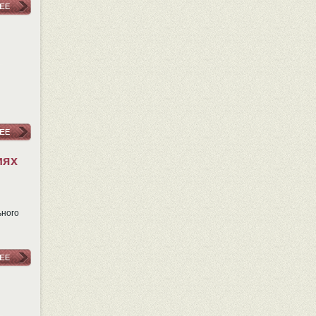
иях
ьного