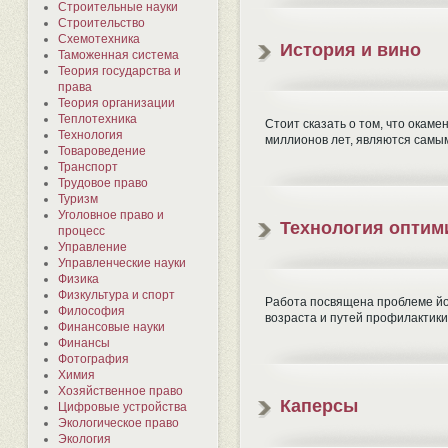
Строительные науки
Строительство
Схемотехника
История и вино
Таможенная система
Теория государства и
права
Теория организации
Теплотехника
Стоит сказать о том, что окам
Технология
миллионов лет, являются самы
Товароведение
Транспорт
Трудовое право
Туризм
Уголовное право и
Технология оптим
процесс
Управление
Управленческие науки
Физика
Физкультура и спорт
Работа посвящена проблеме йо
Философия
возраста и путей профилактик
Финансовые науки
Финансы
Фотография
Химия
Хозяйственное право
Каперсы
Цифровые устройства
Экологическое право
Экология