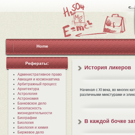
Home
Рефераты:
История ликеров
Административное право
Авиация и космонавтика
Арбитражный процесс
Архитектура
Начиная с XI века, во многих 
Астрология
различными микстурами и элик
Астрономия
Банковское дело
Безопасность
жизнедеятельности
Биографии
В каждой бочке за
Биология
Биология и химия
Биржевое дело