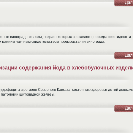
енелые виноградные лозы, возраст которых составляет, порядка шестидесяти
м ранним научным свидетельством произрастания винограда.
изации содержания йода в хлебобулочных издел
ддефицита в регионе Северного Кавказа, состоянию здоровья детей дошкол
и патологии щитовидной железы.