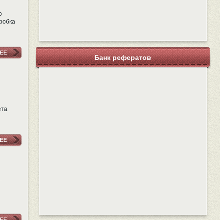
о
пробка
Банк рефератов
ета