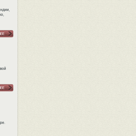
Индии,
ко,
овой
ре.