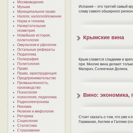
Москвоведение
Испания – это третий самый к
Музыка
славу самого обширного региона
Муниципальное право
Налоги, налогообложение
Наука и техника
Начертательная
геометрия
Новейшая история,
Крымские вина
политология
Оккультизм и уфология
Остальные рефераты
Педагогика
Полиграфия
Крым славится сладкими и креп
Политология
при. Многие вина делают тольк
Право
Магарач, Солнечная Долина.
Право, юриспруденция
Предпринимательство
Промышленность,
производство
Психология
Вино: экономика, 
психология, педагогика
Радиоэлектроника
Реклама
Религия и мифология
Риторика
Стоит сказать о том, что уже 
Социология
Германию, Англию и Галлию (с
Статистика
Страхование