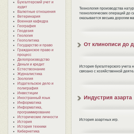
Бухгалтерский учет и
аудит
Технология производства натур
Валютные отношения
технологических операций до с
Ветеринария
оказывается весьма дорогим м
Военная кафедра
География
Геодезия
Геология
Геополитика
От клинописи до д
Государство и право
Гражданское право и
процесс
Делопроизводство
Деньги и кредит
История бухгалтерского учета н
Естествознание
связано с хозяйственной деяте
Журналистика
Зоология
Издательское дело и
полиграфия
Инвестиции
Индустрия азарта
Иностранный язык
Информатика
Информатика,
программирование
Исторические личности
История азартных игр.
История
История техники
Кибернетика