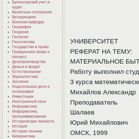
Бухгалтерский учет и
аудит
Валютные отношения
Ветеринария
Военная кафедра
География
Геодезия
Геология
УНИВЕРСИТЕТ
Геополитика
Государство и право
РЕФЕРАТ НА ТЕМУ:
Гражданское право и
процесс
МАТЕРИАЛЬНОЕ БЫ
Делопроизводство
Деньги и кредит
Работу выполнил сту
Естествознание
Журналистика
3 курса математическ
Зоология
Издательское дело и
Михайлов Александр
полиграфия
Инвестиции
Преподаватель
Иностранный язык
Информатика
Шалаев
Информатика,
программирование
Юрий Михайлович
Исторические личности
История
ОМСК, 1999
История техники
Кибернетика