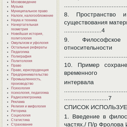
Москвоведение
....................................
Музыка
Муниципальное право
8. Пространство 
Налоги, налогообложение
Наука и техника
существования матер
Начертательная
......................4
геометрия
Новейшая история,
9. Философское
политология
Оккультизм и уфология
относительности
Остальные рефераты
Педагогика
....................................
Полиграфия
Политология
10. Пример сохране
Право
Право, юриспруденция
временного
Предпринимательство
Промышленность,
интервала
производство
Психология
.....................................
психология, педагогика
..........................7
Радиоэлектроника
Реклама
СПИСОК ИСПОЛЬЗУЕ
Религия и мифология
Риторика
1. Введение в фило
Социология
Статистика
частях./ П/р Фролова И
Страхование