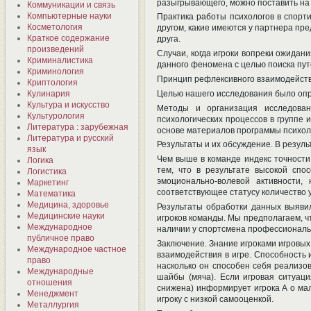
разыгрывающего, можно поставить на 
Коммуникации и связь
Компьютерные науки
Практика работы психологов в спорти
Косметология
другом, какие имеются у партнера пре
Краткое содержание
друга.
произведений
Случаи, когда игроки вопреки ожидан
Криминалистика
данного феномена с целью поиска путе
Криминология
Принцип рефлексивного взаимодейств
Криптология
Целью нашего исследования было опр
Кулинария
Культура и искусство
Методы и организация исследовани
Культурология
психологических процессов в группе 
Литература : зарубежная
основе материалов программы психоло
Литература и русский
Результаты и их обсуждение. В резу
язык
Чем выше в команде индекс точности 
Логика
тем, что в результате высокой спо
Логистика
эмоционально-волевой активности,
Маркетинг
соответствующее статусу количество 
Математика
Медицина, здоровье
Результаты обработки данных выявил
Медицинские науки
игроков команды. Мы предполагаем, чт
Международное
наличии у спортсмена профессиональ
публичное право
Заключение. Знание игроками игровых
Международное частное
взаимодействия в игре. Способность 
право
насколько он способен себя реализов
Международные
шайбы (мяча). Если игровая ситуаци
отношения
снижена) информирует игрока А о ма
Менеджмент
игроку с низкой самооценкой.
Металлургия