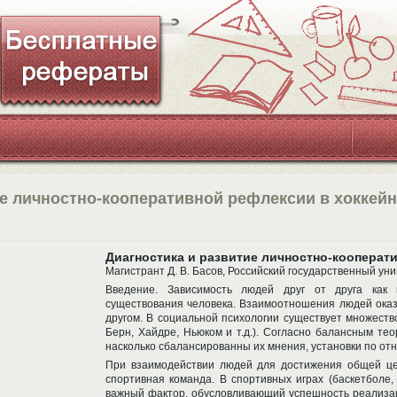
ие личностно-кооперативной рефлексии в хоккей
Диагностика и развитие личностно-кооперат
Магистрант Д. В. Басов, Российский государственный уни
Введение. Зависимость людей друг от друга как 
существования человека. Взаимоотношения людей оказ
другом. В социальной психологии существует множеств
Берн, Хайдре, Ньюком и т.д.). Согласно балансным те
насколько сбалансированны их мнения, установки по отн
При взаимодействии людей для достижения общей цел
спортивная команда. В спортивных играх (баскетболе, 
важный фактор, обусловливающий успешность реализац