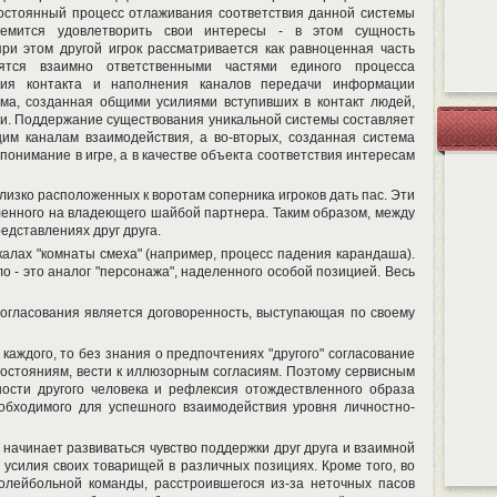
остоянный процесс отлаживания соответствия данной системы
ремится удовлетворить свои интересы - в этом сущность
при этом другой игрок рассматривается как равноценная часть
вятся взаимно ответственными частями единого процесса
ения контакта и наполнения каналов передачи информации
ма, созданная общими усилиями вступивших в контакт людей,
ти. Поддержание существования уникальной системы составляет
щим каналам взаимодействия, а во-вторых, созданная система
понимание в игре, а в качестве объекта соответствия интересам
близко расположенных к воротам соперника игроков дать пас. Эти
вленного на владеющего шайбой партнера. Таким образом, между
едставлениях друг друга.
калах "комнаты смеха" (например, процесс падения карандаша).
о - это аналог "персонажа", наделенного особой позицией. Весь
 согласования является договоренность, выступающая по своему
 каждого, то без знания о предпочтениях "другого" согласование
востояниям, вести к иллюзорным согласиям. Поэтому сервисным
ости другого человека и рефлексия отождествленного образа
еобходимого для успешного взаимодействия уровня личностно-
их начинает развиваться чувство поддержки друг друга и взаимной
 усилия своих товарищей в различных позициях. Кроме того, во
олейбольной команды, расстроившегося из-за неточных пасов