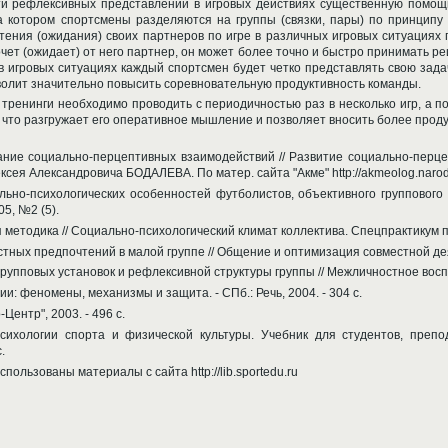
ти рефлексивных представлений в игровых действиях существенную помо
а котором спортсмены разделяются на группы (связки, пары) по принципу
тения (ожидания) своих партнеров по игре в различных игровых ситуациях 
 хочет (ожидает) от него партнер, он может более точно и быстро принимать
 в игровых ситуациях каждый спортсмен будет четко представлять свою зада
волит значительно повысить соревновательную продуктивность команды.
а тренинги необходимо проводить с периодичностью раз в несколько игр, а п
 что разгружает его оперативное мышление и позволяет вносить более проду
ание социально-перцептивных взаимодействий // Развитие социально-перц
ея Александровича БОДАЛЕВА. По матер. сайта "Акме" http://akmeolog.narod.
ально-психологических особенностей футболистов, объективного групповог
5, №2 (5).
 методика // Социально-психологический климат коллектива. Спецпрактикум по
тных предпочтений в малой группе // Общение и оптимизация совместной деят
упповых установок и рефлексивной структуры группы // Межличностное восприя
и: феномены, механизмы и защита. - СПб.: Речь, 2004. - 304 с.
-Центр", 2003. - 496 с.
психологии спорта и физической культуры. Учебник для студентов, препо
.
ользованы материалы с сайта http://lib.sportedu.ru