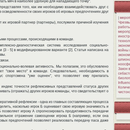
ать мяч в наиболее удобную для нападающего точку".
представляя того, как им необходимо взаимодействовать друг с
 в осведомленности своих игроков об игровых предпочтениях друг
|
мероп
Чрезвы
т их игровой партнер (партнеры), послужили причиной изучения
работы
меропр
иностр
ыми процессами, происходящими в команде.
технол
плексно-диагностическая система исследования социально-
эконом
 [3 - 5] в модифицированном варианте [2]. Статья написана на
войны 
квы.
эконом
шпион
связи.
ноосфе
моционально-волевая активность. Мы полагаем, это обусловлено
Закон 
ет "свое место" в команде. Следовательно, необходимость в
себаст
ус спортсмена "уже оценен", что позволяет ему прилагать
биолог
Influen
 индекс точности рефлексивных представлений статуса других
Количе
вать (отражать) других игроков команды, что свидетельствует о
чистон
оперативной рефлексии - одна из главных составляющих процесса
делить, насколько игрок Б оценивает свою игровую значимость и
Б позволяет игроку А спрогнозировать продуктивность передачи
авильное отражение самооценки игрока Б (например, если она
ровых предпочтений позволяет реализовать передачу паса даже