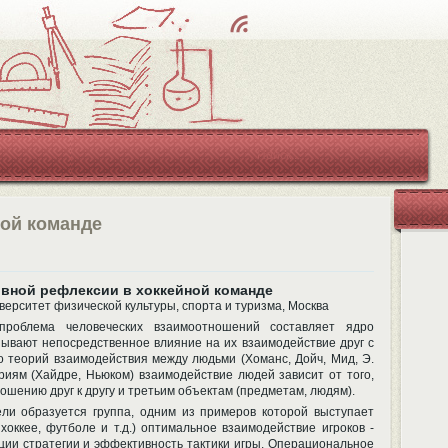
Чт
ен
ие
RS
S
ной команде
ивной рефлексии в хоккейной команде
верситет физической культуры, спорта и туризма, Москва
проблема человеческих взаимоотношений составляет ядро
ывают непосредственное влияние на их взаимодействие друг с
о теорий взаимодействия между людьми (Хоманс, Дойч, Мид, Э.
ориям (Хайдре, Ньюком) взаимодействие людей зависит от того,
ошению друг к другу и третьим объектам (предметам, людям).
и образуется группа, одним из примеров которой выступает
хоккее, футболе и т.д.) оптимальное взаимодействие игроков -
ии стратегии и эффективность тактики игры. Операциональное