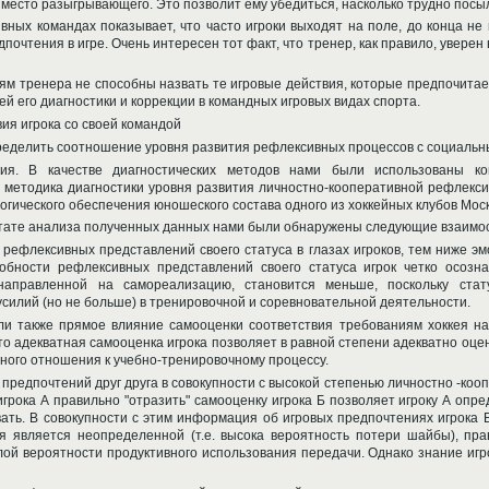
место разыгрывающего. Это позволит ему убедиться, насколько трудно посыл
вных командах показывает, что часто игроки выходят на поле, до конца не 
дпочтения в игре. Очень интересен тот факт, что тренер, как правило, уверен
иям тренера не способны назвать те игровые действия, которые предпочитае
й его диагностики и коррекции в командных игровых видах спорта.
ия игрока со своей командой
еделить соотношение уровня развития рефлексивных процессов с социальн
я. В качестве диагностических методов нами были использованы ком
и методика диагностики уровня развития личностно-кооперативной рефлексии
гического обеспечения юношеского состава одного из хоккейных клубов Мос
льтате анализа полученных данных нами были обнаружены следующие взаимо
рефлексивных представлений своего статуса в глазах игроков, тем ниже э
собности рефлексивных представлений своего статуса игрок четко осозна
 направленной на самореализацию, становится меньше, поскольку стат
усилий (но не больше) в тренировочной и соревновательной деятельности.
и также прямое влияние самооценки соответствия требованиям хоккея на
о адекватная самооценка игрока позволяет в равной степени адекватно оцени
ного отношения к учебно-тренировочному процессу.
 предпочтений друг друга в совокупности с высокой степенью личностно -ко
игрока А правильно "отразить" самооценку игрока Б позволяет игроку А опре
ать. В совокупности с этим информация об игровых предпочтениях игрока 
я является неопределенной (т.е. высока вероятность потери шайбы), пр
лой вероятности продуктивного использования передачи. Однако знание иг