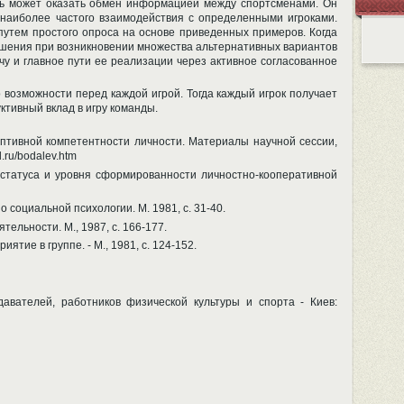
щь может оказать обмен информацией между спортсменами. Он
 наиболее частого взаимодействия с определенными игроками.
путем простого опроса на основе приведенных примеров. Когда
 решения при возникновении множества альтернативных вариантов
чу и главное пути ее реализации через активное согласованное
о возможности перед каждой игрой. Тогда каждый игрок получает
ктивный вклад в игру команды.
ептивной компетентности личности. Материалы научной сессии,
ru/bodalev.htm
о статуса и уровня сформированности личностно-кооперативной
 социальной психологии. М. 1981, с. 31-40.
ельности. М., 1987, с. 166-177.
тие в группе. - М., 1981, с. 124-152.
давателей, работников физической культуры и спорта - Киев: