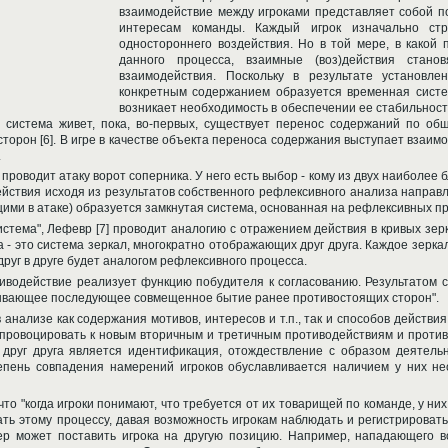
взаимодействие между игроками представляет собой п
интересам команды. Каждый игрок изначально ст
одностороннего воздействия. Но в той мере, в какой 
данного процесса, взаимные (воз)действия стано
взаимодействия. Поскольку в результате установл
конкретным содержанием образуется временная систе
возникает необходимость в обеспечении ее стабильнос
 система живет, пока, во-первых, существует перенос содержаний по об
торон [6]. В игре в качестве объекта переноса содержания выступает взаимо
.
проводит атаку ворот соперника. У него есть выбор - кому из двух наиболее 
 действия исходя из результатов собственного рефлексивного анализа напра
ими в атаке) образуется замкнутая система, основанная на рефлексивных пр
тема", Лефевр [7] проводит аналогию с отражением действия в кривых зер
 - это система зеркал, многократно отображающих друг друга. Каждое зеркал
руг в друге будет аналогом рефлексивного процесса.
отиводействие реализует функцию побудителя к согласованию. Результатом
ывающее последующее совмещенное бытие ранее противостоящих сторон".
 анализе как содержания мотивов, интересов и т.п., так и способов действия
 провоцировать к новым вторичным и третичным противодействиям и проти
друг друга является идентификация, отождествление с образом деятельн
тепень совпадения намерений игроков обуславливается наличием у них н
, что "когда игроки понимают, что требуется от их товарищей по команде, у н
ть этому процессу, давая возможность игрокам наблюдать и регистрировать
ер может поставить игрока на другую позицию. Например, нападающего в