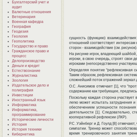
Бухгалтерский учет и
аудит
Валютные отношения
Ветеринария
Военная кафедра
География
Геодезия
Геология
сущность (функцию) взаимодействия:
Геополитика
отношений соответствует интересам с
Государство и право
сторон - взаимодействие (см. рисунок)
Гражданское право и
На рисунке игрок, владеющий шайбой, 
процесс
игроки, в свою очередь, строят свои
Делопроизводство
игроками (непосредственно участвующ
Деньги и кредит
Определяя понятие "рефлексивная сис
Естествознание
Таким образом, рефлексивная система
Журналистика
сложнейший поток отражений зеркал д
Зоология
Издательское дело и
О.С. Анисимов отмечает [1], что "пр
полиграфия
содержанию как требующее, предпис
Инвестиции
Поскольку каждая сторона участвует в
Иностранный язык
легко может испытать затруднения и
Информатика
обеспечением успешности познания 
Информатика,
деятельности [1]. Следовательно, с
программирование
кооперативной рефлексии (ЛКР).
Исторические личности
Р.C. Уэйнберг и Д. Гоулд [8] отмечают
История
симпатии. Тренер может способствова
История техники
время тренировочного занятия трен
Кибернетика