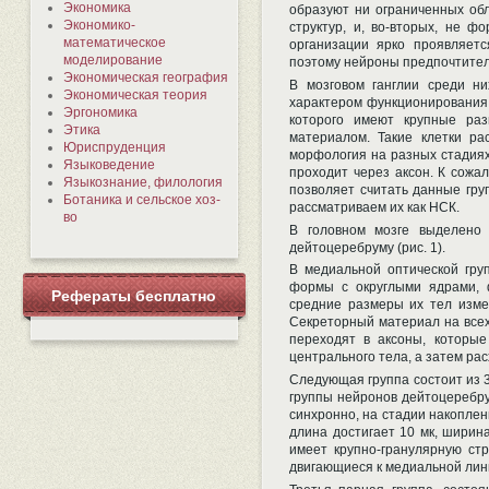
Экономика
образуют ни ограниченных об
Экономико-
структур, и, во-вторых, не ф
математическое
организации ярко проявляетс
моделирование
поэтому нейроны предпочтите
Экономическая география
В мозговом ганглии среди н
Экономическая теория
характером функционирования
Эргономика
которого имеют крупные ра
Этика
материалом. Такие клетки ра
Юриспруденция
морфология на разных стадиях
Языковедение
проходит через аксон. К сожа
Языкознание, филология
позволяет считать данные гру
Ботаника и сельское хоз-
рассматриваем их как НСК.
во
В головном мозге выделено
дейтоцеребруму (рис. 1).
В медиальной оптической гру
формы с округлыми ядрами, 
Рефераты бесплатно
средние размеры их тел изменя
Секреторный материал на всех
переходят в аксоны, которые
центрального тела, а затем рас
Следующая группа состоит из 
группы нейронов дейтоцеребрум
синхронно, на стадии накоплени
длина достигает 10 мк, ширин
имеет крупно-гранулярную стр
двигающиеся к медиальной лин