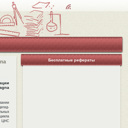
Чт
ен
ие
RS
S
Бесплатные рефераты
gna
ции
agna
вании
егид-
льных
цикла
а ЦНС