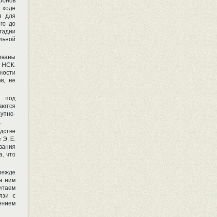
ронов
 ходе
я для
го до
тадии
альной
ованы
 НСК.
ности
в, не
я под
аются
рупно-
.
дстве
 Э. Е.
вания
a, что
режде
а ним
итаем
язи с
ением