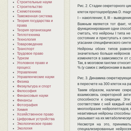
Строительные науки
Рис. 2. Стадии секреторного ц
Строительство
Схемотехника
клеток протоцеребрума D. mag
Таможенная система
I – накопление; II, III – вывед
Теория государства и
Важным является тот факт, чт
права
функционирования одни спосо
Теория организации
считать, что нейроны I типа 
Теплотехника
состояние и приступать к синт
Технология
угасании специфического синте
Товароведение
Транспорт
Нейроны обоих типов равно
Трудовое право
значительно больше нейронов I 
Туризм
изменяется в зависимости от с
Уголовное право и
Так, в мозговом ганглии относи
процесс
% (у самок с эмбрионами в выво
Управление
Управленческие науки
Рис. 3. Динамика секретирующи
Физика
в пересчете на 300 клеток на 
Физкультура и спорт
Таким образом, наличие секр
Философия
взаимосвязь секреторной акт
Финансовые науки
способности к секреции. Эт
Финансы
соответствии с ней каждый не
Фотография
многообразие нейропептидов, н
Химия
неактивные нейроны способны 
Хозяйственное право
указывает на их метаболическу
Цифровые устройства
Экологическое право
Несмотря на это, принимат
Экология
специализированные нейросек