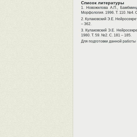
Список литературы
1. Новожилова А.П., Бамбмин
Морфология. 1996. Т. 110. №4. С
2. Кулаковский Э.Е. Нейросекрето
– 362.
3. Кулаковский Э.Е. Нейросекрет
1980. Т. 59. №2. С. 181 – 185.
Для подготовки данной работы б