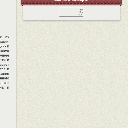
е. Их
аски.
дних и
лазма
 менее
ется и
зывает
тся и
ования
нного
а, как
она и