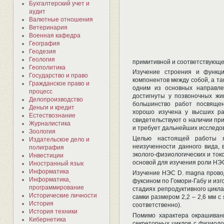
Бухгалтерский учет и
аудит
Валютные отношения
Ветеринария
Военная кафедра
География
Геодезия
Геология
примитивной и соответствующе
Геополитика
Изучение строения и функци
Государство и право
компонентов между собой, а т
Гражданское право и
одним из основных направле
процесс
достигнуты у позвоночных жи
Делопроизводство
большинство работ посвящен
Деньги и кредит
хорошо изучена у высших ра
Естествознание
свидетельствуют о наличии пр
Журналистика
и требует дальнейших исследов
Зоология
Целью настоящей работы я
Издательское дело и
неизученности данного вида,
полиграфия
эколого-физиологических и ток
Инвестиции
основой для изучения роли НЭ
Иностранный язык
Информатика
Изучение НЭС D. magna провод
Информатика,
фуксином по Гомори-Габу и из
программирование
стадиях репродуктивного цикла
Исторические личности
самки размером 2,2 – 2,6 мм с 
История
соответственно).
История техники
Помимо характера окрашивани
Кибернетика
секреторных циклов с физиоло