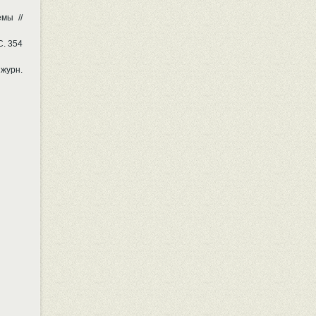
мы //
С. 354
 журн.