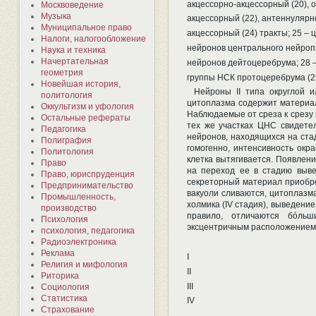
акцессорно-акцессорный (20), 
Москвоведение
Музыка
акцессорный (22), антеннулярн
Муниципальное право
акцессорный (24) тракты; 25 –
Налоги, налогообложение
нейронов центрального нейропи
Наука и техника
Начертательная
нейронов дейтоцеребрума; 28 
геометрия
группы НСК протоцеребрума (29
Новейшая история,
Нейроны II типа округлой 
политология
цитоплазма содержит материал
Оккультизм и уфология
Наблюдаемые от среза к срезу
Остальные рефераты
тех же участках ЦНС свидетел
Педагогика
нейронов, находящихся на ста
Полиграфия
гомогенно, интенсивность окр
Политология
клетка вытягивается. Появлени
Право
на переход ее в стадию выве
Право, юриспруденция
секреторный материал приобрет
Предпринимательство
вакуоли сливаются, цитоплазм
Промышленность,
холмика (IV стадия), выведение
производство
правило, отличаются бóль
Психология
эксцентричным расположением
психология, педагогика
Радиоэлектроника
Реклама
I
Религия и мифология
II
Риторика
III
Социология
Статистика
IV
Страхование