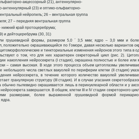
ольфакторно-акцессорный (21), антеннулярно-
о-антеннулярный (23) и оптико-ольфакторно-
 центральный нейропиль; 26 – вентральная группа
ля; 27 – передняя вентральная группа
– нижний край протоцеребрума;
) и дейтоцеребрума (30, 31)
или грушевидной формы, размером 5,0 ´ 3,5 мкм; ядро – 3,0 мкм и боле
, положительно окрашивающийся по Гомори, давая несколько вариантов окр
 цитоморфологические и тинкториальные изменения нейронов этого типа в о
ьствуют о том, что для них характерен секреторный цикл (рис. 2). Цитоп
дии накопления нейросекрета (I стадия), окрашена полностью и более или
аски – самая высокая. В ходе этого процесса объем цитоплазмы увеличива
е небольшого числа светлых вакуолей по периферии клетки (II стадия) ука
дения нейросекрета, в течение которого количество вакуолей увеличивае
ает гранулярную структуру (III стадия). И в случае угасания секретообраз
а обычно пылевидно окрашивается лишь в перинуклеарной области и у аксо
 нейросекрета завершается. В общем, клетки III и IV стадии секреторного цикл
шими размерами, более выраженной грушевидной формой перикари
 ядра.