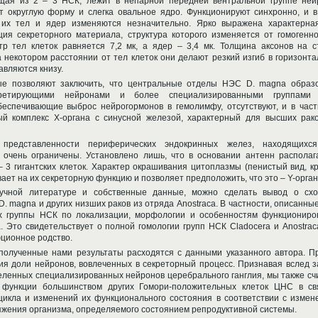
ящая из 2 – 3 НСК, лежит в непарной передней вентральной группе ней
т округлую форму и слегка овальное ядро. Функционируют синхронно, и в
 их тел и ядер изменяются незначительно. Ярко выражена характерна
ия секреторного материала, структура которого изменяется от гомогенно
тр тел клеток равняется 7,2 мк, а ядер – 3,4 мк. Толщина аксонов на с
а некотором расстоянии от тел клеток они делают резкий изгиб в горизонт
авляются книзу.
ые позволяют заключить, что центральные отделы НЭС D. magna образ
кретирующими нейронами и более специализированными группами
беспечивающие выброс нейрогормонов в гемолимфу, отсутствуют, и в част
й комплекс Х-органа с синусной железой, характерный для высших рако
представленности периферических эндокринных желез, находящихс
 очень ограничены. Установлено лишь, что в основании антенн располаг
– 3 гигантских клеток. Характер окрашивания цитоплазмы (пенистый вид, к
ает на их секреторную функцию и позволяет предположить, что это – Y-орган
учной литературе и собственные данные, можно сделать вывод о схо
. magna и других низших раков из отряда Anostraca. В частности, описанные
них группы НСК по локализации, морфологии и особенностям функциониро
. Это свидетельствует о полной гомологии групп НСК Cladocera и Anostrac
юционное родство.
 полученные нами результаты расходятся с данными указанного автора. П
ия доли нейронов, вовлеченных в секреторный процесс. Признавая вслед з
еленных специализированных нейронов церебрального ганглия, мы также сч
функции большинством других Гомори-положительных клеток ЦНС в св
цикла и изменений их функционального состояния в соответствии с измен
яжения организма, определяемого состоянием репродуктивной системы.