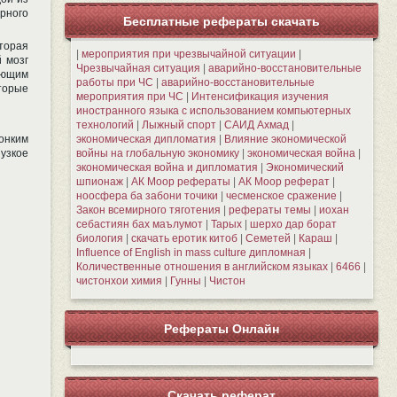
орного
Бесплатные рефераты скачать
торая
|
мероприятия при чрезвычайной ситуации
|
 мозг
Чрезвычайная ситуация
|
аварийно-восстановительные
ующим
работы при ЧС
|
аварийно-восстановительные
торые
мероприятия при ЧС
|
Интенсификация изучения
иностранного языка с использованием компьютерных
технологий
|
Лыжный спорт
|
САИД Ахмад
|
экономическая дипломатия
|
Влияние экономической
тонким
войны на глобальную экономику
|
экономическая война
|
узкое
экономическая война и дипломатия
|
Экономический
шпионаж
|
АК Моор рефераты
|
АК Моор реферат
|
ноосфера ба забони точики
|
чесменское сражение
|
Закон всемирного тяготения
|
рефераты темы
|
иохан
себастиян бах маълумот
|
Тарых
|
шерхо дар борат
биология
|
скачать еротик китоб
|
Семетей
|
Караш
|
Influence of English in mass culture дипломная
|
Количественные отношения в английском языках
|
6466
|
чистонхои химия
|
Гунны
|
Чистон
Рефераты Онлайн
Скачать реферат