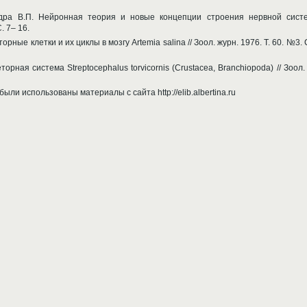
дра В.П. Нейронная теория и новые концепции строения нервной систе
. 7– 16.
рные клетки и их циклы в мозгу Artemia salina // Зоол. журн. 1976. Т. 60. №3. 
орная система Streptocephalus torvicornis (Crustacea, Branchiopoda) // Зоол.
ыли использованы материалы с сайта http://elib.albertina.ru