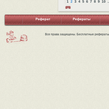
1
2
3
4
5
6
7
8
9
10
.
Нав
ерх
Реферат
Рефераты
Все права защищены. Бесплатные рефераты 