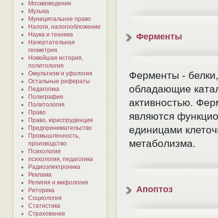
Москвоведение
Музыка
Муниципальное право
Налоги, налогообложение
Наука и техника
Ферменты
Начертательная
геометрия
Новейшая история,
политология
Ферменты - белки
Оккультизм и уфология
Остальные рефераты
обладающие ката
Педагогика
Полиграфия
активностью. Фе
Политология
Право
являются функци
Право, юриспруденция
единицами клеточ
Предпринимательство
Промышленность,
метаболизма.
производство
Психология
психология, педагогика
Радиоэлектроника
Реклама
Религия и мифология
Апоптоз
Риторика
Социология
Статистика
Страхование