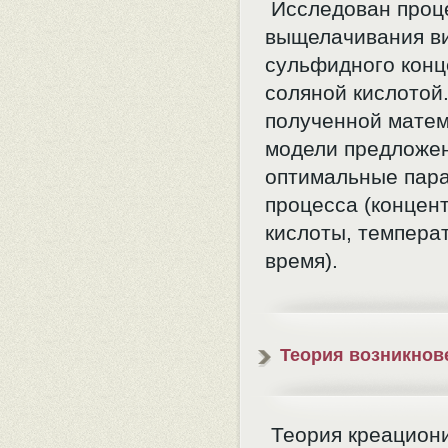
Исследован проц
выщелачивания ви
сульфидного конц
соляной кислотой
полученной мате
модели предложе
оптимальные пар
процесса (концен
кислоты, темпера
время).
Теория возникнов
Теория креацион