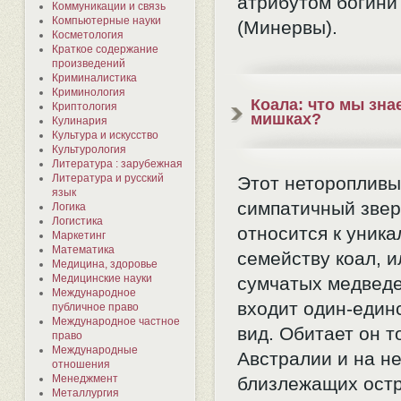
атрибутом богин
Коммуникации и связь
Компьютерные науки
(Минервы).
Косметология
Краткое содержание
произведений
Криминалистика
Криминология
Коала: что мы зна
Криптология
мишках?
Кулинария
Культура и искусство
Культурология
Литература : зарубежная
Литература и русский
Этот нетороплив
язык
симпатичный звер
Логика
Логистика
относится к уник
Маркетинг
Математика
семейству коал, и
Медицина, здоровье
Медицинские науки
сумчатых медведе
Международное
входит один-един
публичное право
Международное частное
вид. Обитает он т
право
Международные
Австралии и на н
отношения
Менеджмент
близлежащих остр
Металлургия