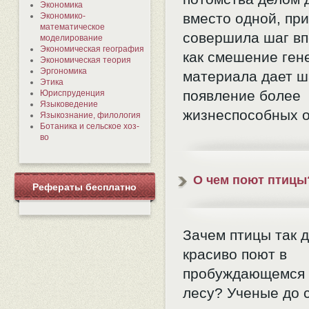
Экономика
вместо одной, пр
Экономико-
математическое
совершила шаг вп
моделирование
Экономическая география
как смешение ген
Экономическая теория
Эргономика
материала дает ш
Этика
появление более
Юриспруденция
Языковедение
жизнеспособных о
Языкознание, филология
Ботаника и сельское хоз-
во
О чем поют птицы
Рефераты бесплатно
Зачем птицы так д
красиво поют в
пробуждающемся 
лесу? Ученые до 