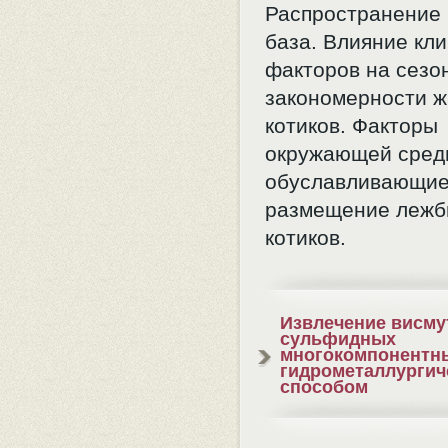
Распространение 
база. Влияние кл
факторов на сезо
закономерности ж
котиков. Факторы
окружающей сред
обуславливающи
размещение лежб
котиков.
Извлечение висму
сульфидных
многокомпонентн
гидрометаллургич
способом