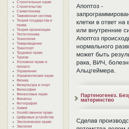
Строительные науки
Апоптоз -
Строительство
Схемотехника
запрограммирован
Таможенная система
Теория государства и
клетки в ответ на
права
или внутренние с
Теория организации
Теплотехника
Апоптоз происход
Технология
Товароведение
нормального разв
Транспорт
Трудовое право
может быть резул
Туризм
рака, ВИЧ, болез
Уголовное право и
процесс
Альцгеймера.
Управление
Управленческие науки
Физика
Физкультура и спорт
Философия
Финансовые науки
Партеногенез. Бе
Финансы
материнство
Фотография
Химия
Хозяйственное право
Цифровые устройства
Сделав производс
Экологическое право
Экология
потомства делом 