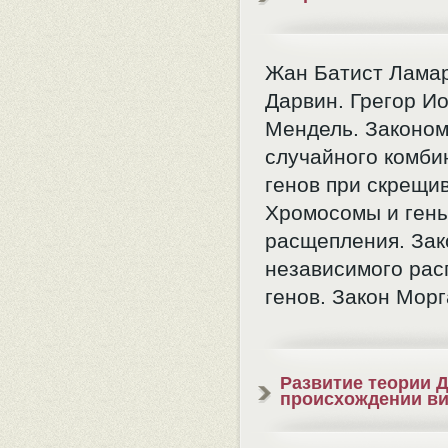
Жан Батист Ламар
Дарвин. Грегор И
Мендель. Законо
случайного комби
генов при скрещи
Хромосомы и гены
расщепления. Зак
независимого рас
генов. Закон Морг
Развитие теории 
происхождении в