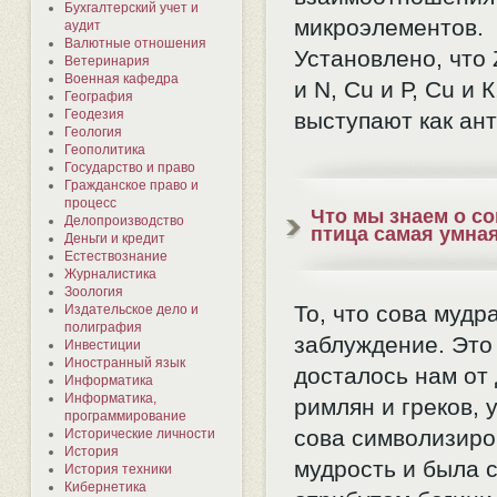
Бухгалтерский учет и
микроэлементов.
аудит
Валютные отношения
Установлено, что 
Ветеринария
Военная кафедра
и N, Сu и Р, Сu и 
География
Геодезия
выступают как ан
Геология
Геополитика
Государство и право
Гражданское право и
процесс
Что мы знаем о со
Делопроизводство
птица самая умна
Деньги и кредит
Естествознание
Журналистика
Зоология
То, что сова мудр
Издательское дело и
полиграфия
заблуждение. Это
Инвестиции
Иностранный язык
досталось нам от
Информатика
Информатика,
римлян и греков, 
программирование
сова символизир
Исторические личности
История
мудрость и была 
История техники
Кибернетика