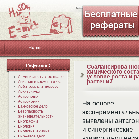
Home
Рефераты:
Сбалансированно
химического соста
условие роста и р
Административное право
растений
Авиация и космонавтика
Арбитражный процесс
Архитектура
Астрология
Астрономия
На основе
Банковское дело
экспериментальн
Безопасность
жизнедеятельности
выявлены антагон
Биографии
Биология
и синергические
Биология и химия
Биржевое дело
взаимоотношения 