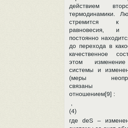
действием втор
термодинамики. Л
стремится к 
равновесия, и
постоянно находитс
до перехода в како
качественное сос
этом изменение
системы и измене
(меры неопред
связаны сл
отношением[9] :
(4)
где deS – измене