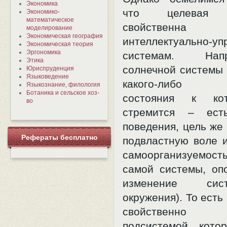
Экономика
что целевая о
Экономико-
математическое
свойствен
моделирование
Экономическая география
интеллектуально-у
Экономическая теория
Эргономика
системам. На
Этика
солнечной системы н
Юриспруденция
Языковедение
какого-либо к
Языкознание, филология
Ботаника и сельское хоз-
состояния к ко
во
стремится – ест
поведения, цель же
Рефераты бесплатно
подвластную воле и
самоорганизуемост
самой системы, оп
изменение си
окружения). То есть
свойственно 
подсистемой кото