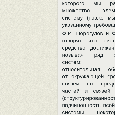
которого мы рас
множество эле
систему (позже м
указанному требова
Ф.И. Перегудов и Ф
говорят что сис
средство достижен
называя ряд ос
систем: цело
относительная об
от окружающей ср
связей со средо
частей и связей
(структурированност
подчиненность всей
системы некот