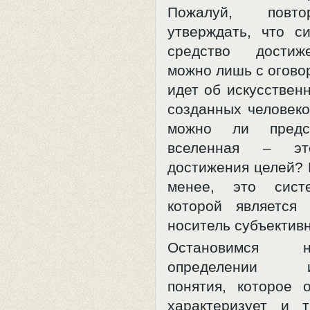
Пожалуй, повт
утверждать, что с
средство достиж
можно лишь с оговор
идет об искусствен
созданных человеко
можно ли предст
вселенная – эт
достижения целей? Н
менее, это сист
которой является 
носитель субъектив
Остановимся 
определении ис
понятия, которое 
характеризует и 