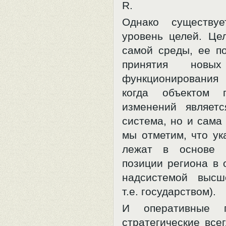
R.
Однако существу
уровень целей. Це
самой среды, ее по
принятия новых
функционировани
когда объектом п
изменений являет
система, но и сама
мы отметим, что ук
лежат в основе п
позиции региона в 
надсистемой высш
т.е. государством).
И оперативные 
стратегические все