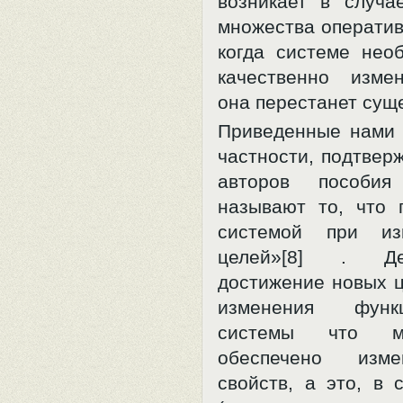
возникает в случа
множества оператив
когда системе нео
качественно изме
она перестанет сущ
Приведенные нами 
частности, подтвер
авторов пособия
называют то, что 
системой при из
целей»[8] . Дей
достижение новых ц
изменения функц
системы что м
обеспечено изм
свойств, а это, в 