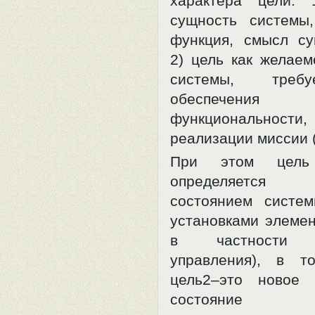
характера цели: 
сущность системы
функция, смысл су
2) цель как желаем
системы, треб
обеспече
функциональност
реализации миссии (
При этом цель
определяется
состоянием систе
установками элемен
в частности п
управления), в т
цель2–это новое 
состояние 