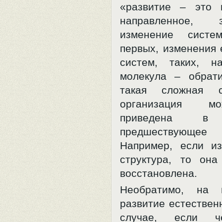
«развитие – это 
направленное, з
изменение систе
первых, изменения 
систем, таких, н
молекула – обрат
такая сложная с
организация м
приведена в 
предшествующее 
Например, если и
структура, то он
восстановлена.
Необратимо, на 
развитие естествен
случае, если че