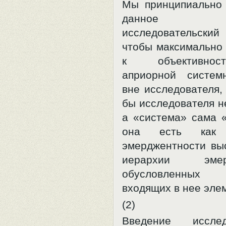
Мы принципиально
данное опр
исследовательски
чтобы максимально 
к объективно
априорной систем
вне исследователя, 
бы исследователя н
а «система» сама 
она есть как 
эмерджентности вы
иерархии эмерд
обусловленны
входящих в нее эле
(2)
Введение исследо