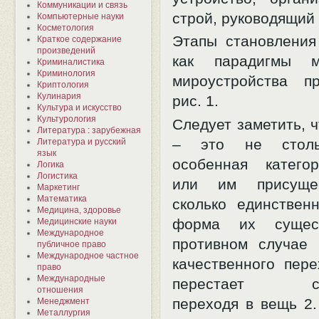
Коммуникации и связь
строй, руководящий 
Компьютерные науки
Косметология
Этапы становления
Краткое содержание
произведений
как парадигмы 
Криминалистика
Криминология
мироустройства п
Криптология
Кулинария
рис. 1.
Культура и искусство
Культурология
Следует заметить, 
Литература : зарубежная
– это не стольк
Литература и русский
язык
особенная катего
Логика
Логистика
или им присущее
Маркетинг
Математика
сколько единствен
Медицина, здоровье
форма их сущест
Медицинские науки
Международное
противном случае 
публичное право
Международное частное
качественного пер
право
Международные
перестает сущ
отношения
переходя в вещь 2.
Менеджмент
Металлургия