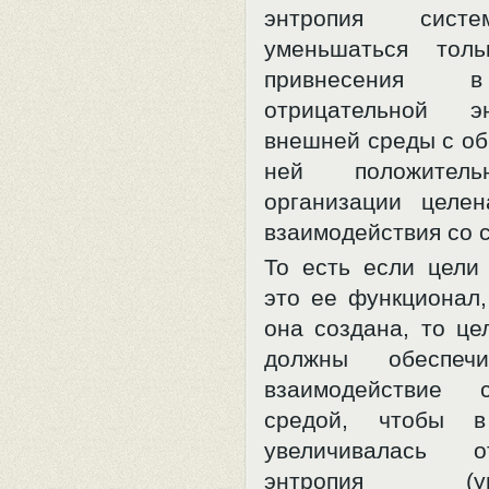
энтропия сист
уменьшаться тол
привнесения 
отрицательной э
внешней среды с об
ней положител
организации целен
взаимодействия со 
То есть если цели
это ее функционал,
она создана, то це
должны обеспечи
взаимодействие 
средой, чтобы в
увеличивалась от
энтропия (уве