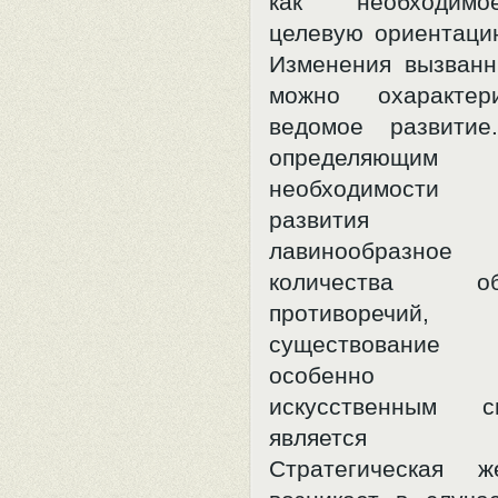
как необходим
целевую ориентаци
Изменения вызван
можно охарактер
ведомое развити
определяющим
необходимости 
развития я
лавинообразное 
количества обо
противореч
существовани
особенно сво
искусственным 
является нор
Стратегическая 