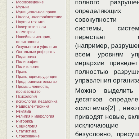
полного разруше
Москвоведение
Музыка
определяющих 
Муниципальное право
Налоги, налогообложение
совокупности 
Наука и техника
системы, сист
Начертательная
геометрия
перестает сущ
Новейшая история,
политология
(например, разруше
Оккультизм и уфология
Остальные рефераты
всем уровням упр
Педагогика
иерархии приведет
Полиграфия
Политология
полностью разруш
Право
Право, юриспруденция
управления организ
Предпринимательство
Промышленность,
Можно выделить 
производство
Психология
десятков определ
психология, педагогика
«система»[2] , нек
Радиоэлектроника
Реклама
приводят новые, вк
Религия и мифология
Риторика
исключающие н
Социология
Статистика
безусловно, прису
Страхование