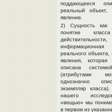
поддающееся опи
реальный объект,
явление.
2) Сущность как
понятие класс
действительно
информационн
реального объекта,
явления, которая
описана системо
(атрибутами м
однозначно оп
экземпляр класса).
нашего исслед
«вещью» мы поним
в первом из указанн