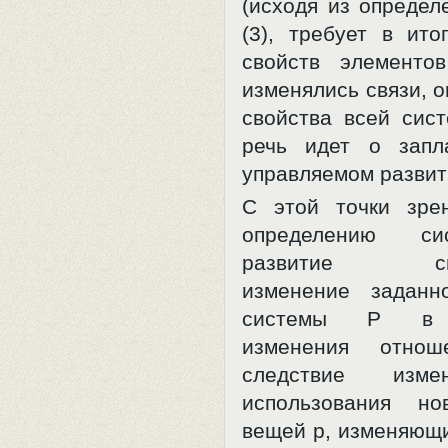
(исходя из определ
(3), требует в ито
свойств элементо
изменялись связи, 
свойства всей сист
речь идет о запл
управляемом развит
С этой точки зре
определению си
развитие сис
изменение заданн
системы P в р
изменения отно
следствие изм
использования но
вещей p, изменяющ