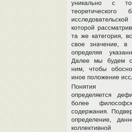
уникально с то
теоретического 
исследовательско
которой рассматрив
та же категория, в
свое значение, в 
определяя указан
Далее мы будем о
ним, чтобы обосн
иное положение исс
Понятия «р
определяется деф
более философско
содержания. Подвер
определение, дан
коллективной м