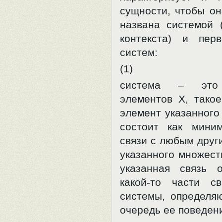
сущности, чтобы он
названа системой 
контекста) и пер
систем:
(1)
система – это
элементов X, такое
элемент указанного
состоит как мини
связи с любым друг
указанного множеств
указанная связь 
какой-то части с
системы, определя
очередь ее поведен