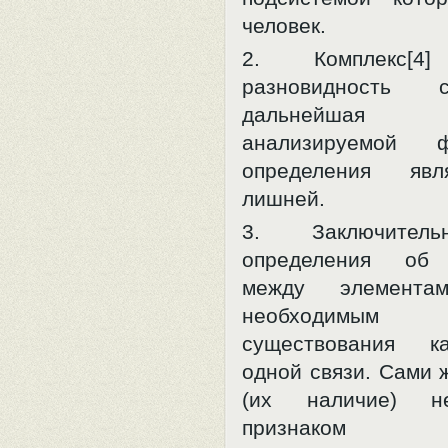
человек.
2. Комплекс[
разновидность
дальнейша
анализируемой ф
определения явл
лишней.
3. Заключител
определения об 
между элементам
необходимым 
существования к
одной связи. Сами 
(их наличие) н
признаком сис