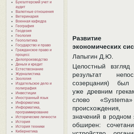
Бухгалтерский учет и
аудит
Валютные отношения
Ветеринария
Военная кафедра
География
Геодезия
Геология
Развитие со
Геополитика
Государство и право
экономических си
Гражданское право и
процесс
Лапыгин Д.Ю.
Делопроизводство
Деньги и кредит
Целостный взгляд
Естествознание
результат непоср
Журналистика
Зоология
созерцания) был 
Издательское дело и
полиграфия
уже древним грека
Инвестиции
Иностранный язык
слово «Systema»
Информатика
происхождения
Информатика,
программирование
значений в родном 
Исторические личности
История
обширен: сочетани
История техники
Кибернетика
устройство, органи