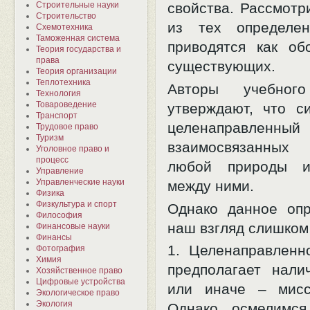
свойства. Рассмотр
Строительные науки
Строительство
из тех определен
Схемотехника
Таможенная система
приводятся как о
Теория государства и
права
существующих.
Теория организации
Теплотехника
Авторы учебного
Технология
Товароведение
утверждают, что с
Транспорт
целенаправленны
Трудовое право
Туризм
взаимосвязанных
Уголовное право и
процесс
любой природы и
Управление
Управленческие науки
между ними.
Физика
Физкультура и спорт
Однако данное оп
Философия
наш взгляд слишком 
Финансовые науки
Финансы
1. Целенаправленн
Фотография
Химия
предполагает нали
Хозяйственное право
Цифровые устройства
или иначе – мисс
Экологическое право
Экология
Однако осмелимся