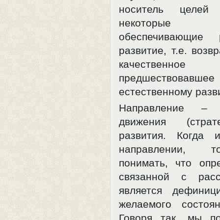
носитель целей
некоторые из
обеспечивающие р
развитие, т.е. возв
качественное 
предшествовавшее
естественному разв
Направление –
движения (страт
развития. Когда 
направлении, 
понимать, что оп
связанной с расс
является дефиниц
желаемого состоя
Говоря так, мы п