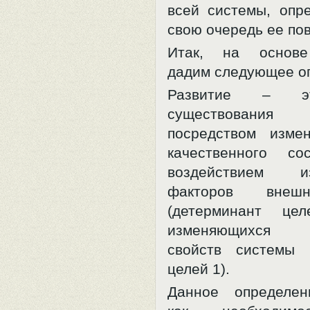
всей системы, опр
свою очередь ее по
Итак, на основе
дадим следующее о
Развитие – э
существовани
посредством изме
качественного со
воздействием из
факторов внеш
(детерминант це
изменяющихся 
свойств системы 
целей 1).
Данное определен