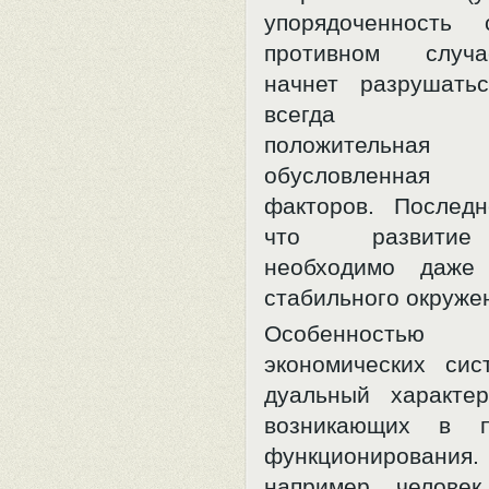
упорядоченность 
противном случ
начнет разрушатьс
всегда сущ
положительная
обусловленная 
факторов. Последн
что развитие
необходимо даже
стабильного окруже
Особенностью 
экономических сис
дуальный характе
возникающих в п
функционирова
например, челове