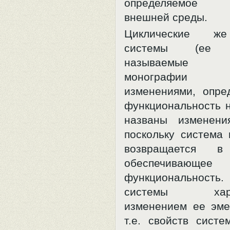
определяемое 
внешней среды.
Циклические ж
системы (ее п
называемые 
монографии о
изменениями, опр
функциональность н
названы изменени
поскольку система 
возвращается в 
обеспечива
функциональность.
системы харак
изменением ее эме
т.е. свойств систе