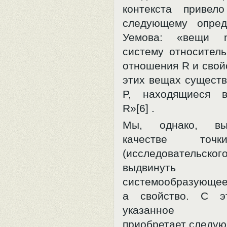
контекста приве
следующему опред
Уемова: «вещи 
систему относитель
отношения R и свойс
этих вещах существ
P, находящиеся 
R»[6] .
Мы, однако, в
качестве точ
(исследовательског
выдвину
системообразующе
а свойство. С э
указанное оп
приобретает следую