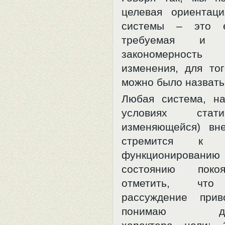
целевая ориентац
системы – это е
требуемая и д
закономерность 
изменения, для тог
можно было назвать
Любая система, н
условиях стат
изменяющейся) вн
стремится к с
функциониров
состоянию поко
отметить, что
рассуждение при
понимаю двой