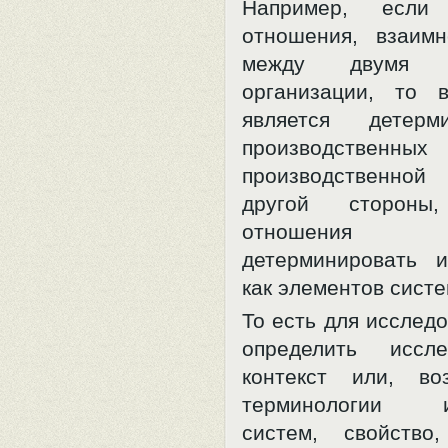
Например, если 
отношения, взаим
между двумя р
организации, то 
является детерм
производственны
производственной
другой стороны,
отношения
детерминировать 
как элементов сист
То есть для исслед
определить иссле
контекст или, во
терминологии ис
систем, свойство