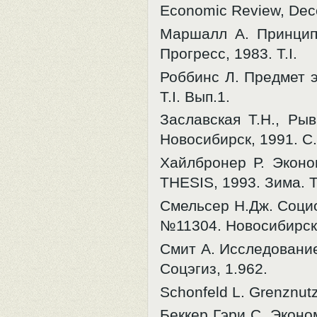
Economic Review, Dece
Маршалл А. Принципы
Прогресс, 1983. T.I.
Роббинс Л. Предмет э
T.I. Вып.1.
Заславская Т.Н., Ры
Новосибирск, 1991. С.
Хайлбронер Р. Эконо
THESIS, 1993. Зима. T.
Смельсер Н.Дж. Соци
№11304. Новосибирск,
Смит А. Исследование
Соцэгиз, 1.962.
Schonfeld L. Grenznutz
Беккер Гэри С. Эконо