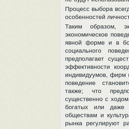
Процесс выбора всегд
особенностей личност
Таким образом, эк
экономическое повед
явной форме и в бо
социального повед
предполагает сущес
эффективности коор
индивидуумов, фирм 
поведение становит
также; что предп
существенно с ходом
богатых или даже
обществам и культур
рынка регулируют р