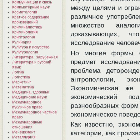
Коммуникации и связь
между целями и огра
Компьютерные науки
Косметология
различное употреблен
Краткое содержание
произведений
множество аналог
Криминалистика
Криминология
доказывающих, чт
Криптология
исследование человеч
Кулинария
Культура и искусство
Но многие формы че
Культурология
Литература : зарубежная
предмет исследовани
Литература и русский
язык
проблема деторожде
Логика
Логистика
антропологии, эк
Маркетинг
Экономическая же 
Математика
Медицина, здоровье
экономический по
Медицинские науки
Международное
разнообразных форм 
публичное право
Международное частное
экономическое повед
право
Международные
Как известно, эконо
отношения
категории, как произ
Менеджмент
Металлургия