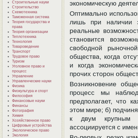
экономическую деятель
Строительные науки
Строительство
Оптимально использо
Схемотехника
Таможенная система
лишь при наличии э
Теория государства и
права
реальные возможнос
Теория организации
Теплотехника
становится возмож
Технология
свободной рыночно
Товароведение
Транспорт
общества, когда отс
Трудовое право
Туризм
и когда экономичес
Уголовное право и
процесс
прочих сторон обществ
Управление
Управленческие науки
Возникновение обще
Физика
Физкультура и спорт
процесс мы наблю
Философия
предполагает, что к
Финансовые науки
Финансы
этом мире; б) подчин
Фотография
Химия
к двум крупным и
Хозяйственное право
Цифровые устройства
ассоциируется с имен
Экологическое право
Экология
Во-первых, резко изм