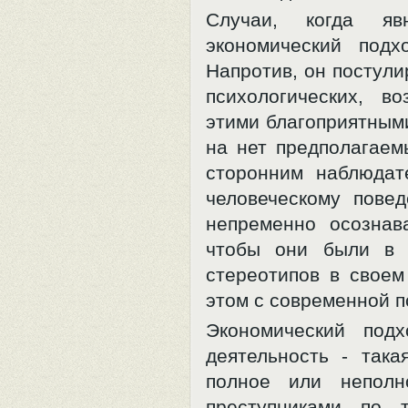
Случаи, когда яв
экономический подх
Напротив, он постул
психологических, в
этими благоприятными
на нет предполагаем
сторонним наблюдат
человеческому пове
непременно осознав
чтобы они были в 
стереотипов в своем
этом с современной п
Экономический под
деятельность - так
полное или непол
преступниками по 