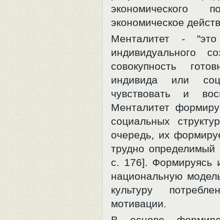
экономического 
экономическое действ
Менталитет - "это
индивидуального с
совокупность гото
индивида или соц
чувствовать и во
Менталитет формируе
социальных структ
очередь, их формиру
трудно определимый и
с. 176]. Формируясь 
национальную модель
культуру потребл
мотивации.
В основе формиро