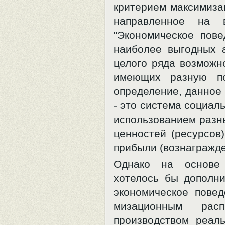
критерием максимизац
направленное на 
"Экономическое пов
наиболее выгодных 
целого ряда возможн
имеющих разную по
определение, данное
- это система социал
использованием разн
ценностей (ресурсов
прибыли (вознагражден
Однако на основе 
хотелось бы дополн
экономическое повед
мизационным рас
производством реал