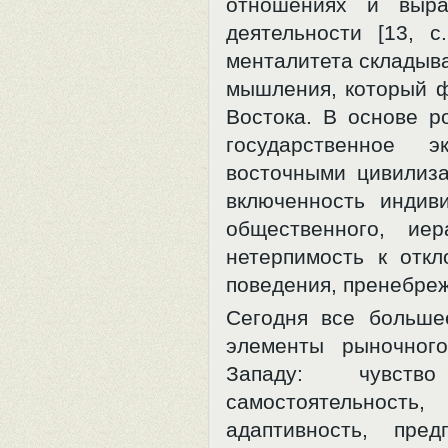
отношениях и выра
деятельности [13, c
менталитета складыва
мышления, который ф
Востока. В основе р
государственное 
восточными цивилиза
включенность индив
общественного, иер
нетерпимость к отк
поведения, пренебреж
Сегодня все больше
элементы рыночног
Западу: чувств
самостоятельност
адаптивность, пред