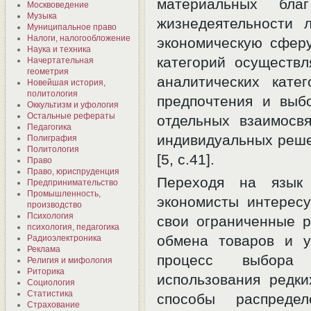
материальных бл
Москвоведение
Музыка
жизнедеятельности 
Муниципальное право
Налоги, налогообложение
экономическую сферу
Наука и техника
категорий осуществ
Начертательная
геометрия
аналитических катег
Новейшая история,
политология
предпочтения и выб
Оккультизм и уфология
Остальные рефераты
отдельных взаимосв
Педагогика
индивидуальных реше
Полиграфия
Политология
[5, c.41].
Право
Право, юриспруденция
Переходя на язык 
Предпринимательство
Промышленность,
экономисты интерес
производство
Психология
свои ограниченные р
психология, педагогика
обмена товаров и у
Радиоэлектроника
Реклама
процесс выбора 
Религия и мифология
Риторика
использования редки
Социология
Статистика
способы распреде
Страхование