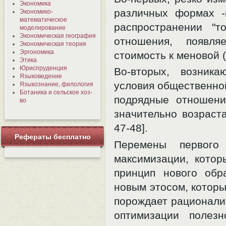
Экономика
различных формах -
Экономико-
математическое
распространении "т
моделирование
Экономическая география
отношения, появля
Экономическая теория
Эргономика
стоимость к меновой 
Этика
Юриспруденция
Во-вторых, возник
Языковедение
условия общественной
Языкознание, филология
Ботаника и сельское хоз-
подрядные отношени
во
значительно возраста
47-48].
Рефераты бесплатно
Перемены первого
максимизации, кото
принцип нового обр
новым этосом, которы
порождает рационализ
оптимизации полезн