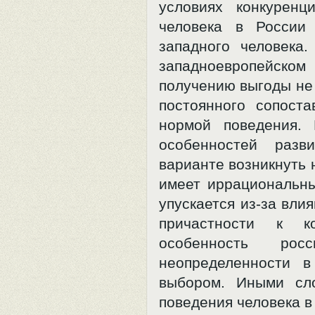
условиях конкуренц
человека в России 
западного человека
западноевропейско
получению выгоды не 
постоянного сопост
нормой поведения. 
особенностей разв
варианте возникнуть 
имеет иррациональны
упускается из-за вли
причастности к к
особенность рос
неопределенности в
выбором. Иными сло
поведения человека в