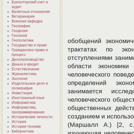
Бухгалтерский учет и
аудит
Валютные отношения
Ветеринария
Военная кафедра
География
Геодезия
Геология
обобщений экономич
Геополитика
Государство и право
трактатах по эко
Гражданское право и
процесс
отступлениями заним
Делопроизводство
Деньги и кредит
области экономики
Естествознание
человеческого поведе
Журналистика
Зоология
определений эконо
Издательское дело и
полиграфия
занимается исслед
Инвестиции
Иностранный язык
человеческого общес
Информатика
общественных дейст
Информатика,
программирование
созданием и использ
Исторические личности
История
(Маршалл А.) [2, c
История техники
Кибернетика
изучающая человечес