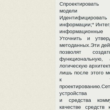
Спроектировать
модели мета
Идентифицироват
информации;* Интег
информационны
Уточнить и утвер
методанных.Эти дей
позволят созда
функциональную,
логическую архитект
лишь после этого м
к технич
проектированию.Се
устройства
и средства комм
качестве средств 