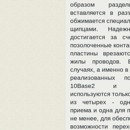
образом разде
вставляется в раз
обжимается специа
щипцами. Надежн
достигается за сч
позолоченные конта
пластины врезают
жилы проводов. 
случаях, а именно в 
реализованных п
10Base2 и 10
используются тольк
из четырех - од
приема и одна для 
не менее, для обес
возможности пере