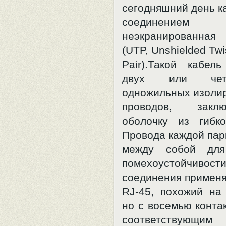
сегодняшний день 
соединением 
неэкранированная
(UTP, Unshielded Twi
Pair).Такой кабел
двух или чет
одножильных изоли
проводов, зак
оболочку из гибко
Провода каждой пар
между собой для
помехоустойчи
соединения применя
RJ-45, похожий на
но с восемью конта
соответствующим