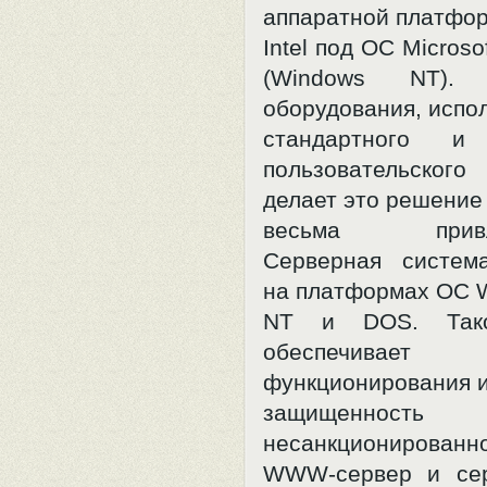
аппаратной платфо
Intel под ОС Micros
(Windows NT). Д
оборудования, испо
стандартного и 
пользовательског
делает это решение
весьма привле
Серверная систем
на платформах OC 
NT и DOS. Так
обеспечивает 
функционирования 
защищенно
несанкционированн
WWW-сервер и сер