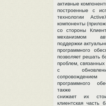
активные компонент
построенные с ис
технологии Activ
компоненты (прилож
со стороны Клиен
механизмом авто
поддержки актуальн
программного обес
позволяет решать б
проблем, связанных
с обновле
сопровождением 
программного обе
также
снижает их стои
клиентская часть б