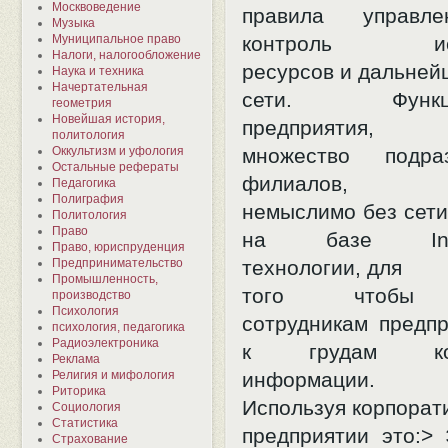
Москвоведение
правила управле
Музыка
Муниципальное право
контроль испо
Налоги, налогообложение
ресурсов и дальней
Наука и техника
Начертательная
сети. Функцио
геометрия
Новейшая история,
предприятия,
политология
Оккультизм и уфология
множество подра
Остальные рефераты
филиалов,
Педагогика
Полиграфия
немыслимо без сети
Политология
Право
на базе Intrane
Право, юриспруденция
Предпринимательство
технологии, для
Промышленность,
того чтобы о
производство
Психология
сотрудникам предпр
психология, педагогика
Радиоэлектроника
к грудам корп
Реклама
Религия и мифология
информации.
Риторика
Используя корпорат
Социология
Статистика
предприятии это:>
Страхование