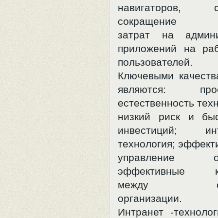
навигаторов, су
сокращение
затрат на админи
приложений на ра
пользователей.
Ключевыми качеств
являются: пр
естественность тех
низкий риск и бы
инвестиций; инт
технология; эффект
управление орг
эффективные ко
между сотр
организации.
Интранет -технолог