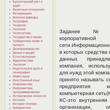
Бухгалтерский учет и
аудит
Валютные отношения
Ветеринария
Военная кафедра
География
Геодезия
Геология
Задание №4
Геополитика
Государство и право
корпоративной
Гражданское право и
сети.Информацион
процесс
Делопроизводство
в которых средства
Деньги и кредит
Естествознание
данных принадл
Журналистика
Зоология
компания, использ
Издательское дело и
для нужд этой компа
полиграфия
Инвестиции
принято называть с
Иностранный язык
Информатика
предприятия кор
Информатика,
программирование
компьютерная сеть(К
Исторические личности
КС-это внутренняя 
История
История техники
организации, об
Кибернетика