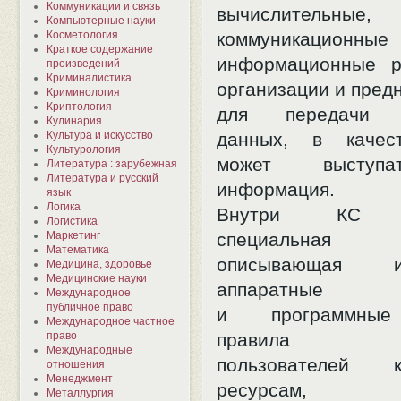
Коммуникации и связь
вычислительные,
Компьютерные науки
Косметология
коммуникац
Краткое содержание
информационные р
произведений
Криминалистика
организации и пред
Криминология
Криптология
для передачи э
Кулинария
Культура и искусство
данных, в качес
Культурология
может выступ
Литература : зарубежная
Литература и русский
информация.
язык
Логика
Внутри КС оп
Логистика
Маркетинг
специальная 
Математика
описывающая ис
Медицина, здоровье
Медицинские науки
аппаратные
Международное
публичное право
и программные
Международное частное
право
правила по
Международные
пользователей
отношения
Менеджмент
ресурсам,
Металлургия