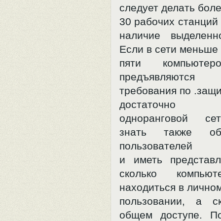
следует делать бол
30 рабочих станций 
наличие выделенн
Если в сети меньше
пяти компьют
предъявляютс
требования по .защ
достаточно
одноранговой се
знать также о
пользователей
и иметь представ
сколько компьют
находиться в лично
пользовании, а 
общем доступе. П