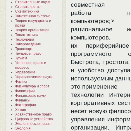
Строительные науки
совместная
Строительство
Схемотехника
работа польз
Таможенная система
компьютеров;> М
Теория государства и
права
рациональное ис
Теория организации
Теплотехника
компьютеров,
Технология
Товароведение
их периферийное
Транспорт
программного об
Трудовое право
Туризм
Быстрота, простота
Уголовное право и
процесс
и удобство доступа
Управление
Управленческие науки
используемым данны
Физика
это применение
Физкультура и спорт
Философия
технологии Интер
Финансовые науки
Финансы
корпоративных сист
Фотография
Химия
несет новую филос
Хозяйственное право
управления информ
Цифровые устройства
Экологическое право
организации. Инт
Экология