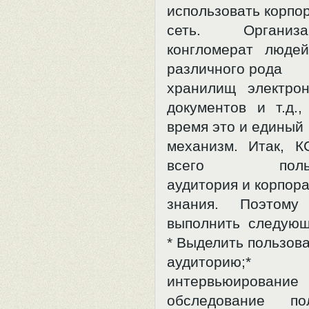
использовать корпо
сеть. Организ
конгломерат людей
различного рода
хранилищ электро
документов и т.д.
время это и единый
механизм. Итак, К
всего пользов
аудитория и корпор
знания. Поэтому
выполнить следующ
* Выделить пользов
аудиторию;* 
интервьюир
обследование пол