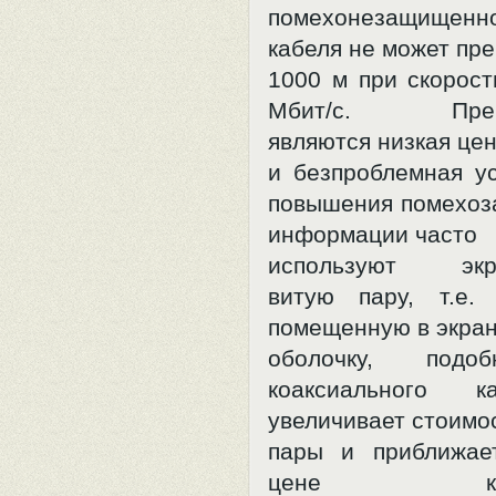
помехонезащищен
кабеля не может пр
1000 м при скорост
Мбит/с. Преим
являются низкая це
и безпроблемная ус
повышения помехо
информации часто
используют экра
витую пару, т.е.
помещенную в экр
оболочку, подо
коаксиального к
увеличивает стоимо
пары и приближае
цене коакс