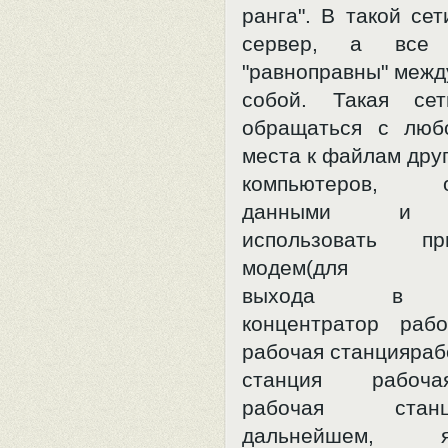
ранга". В такой сет
сервер, а все 
"равноправны" межд
собой. Такая сет
обращаться с люб
места к файлам дру
компьютеров, об
данными и с
использовать п
модем(для
выхода в ин
концентратор раб
рабочая станцияраб
станция рабоч
рабочая ста
дальнейшем,