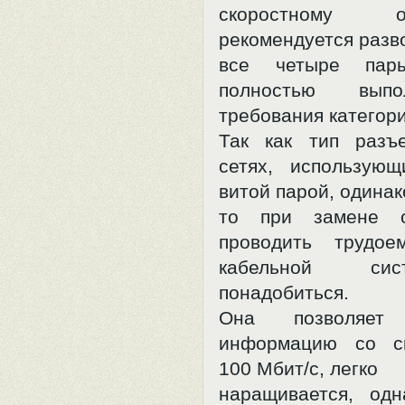
скоростному об
рекомендуется разв
все четыре пар
полностью вып
требования категори
Так как тип разъ
сетях, использую
витой парой, одинак
то при замене о
проводить трудое
кабельной си
понадобиться.
Она позволяет 
информацию со с
100 Мбит/с, легко
наращивается, одн