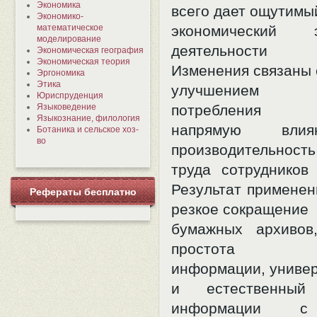
Экономика
всего дает ощутимы
Экономико-
математическое
экономический
моделирование
деятельности ор
Экономическая география
Экономическая теория
Изменения связаны 
Эргономика
Этика
улучшением 
Юриспруденция
Языковедение
потребления и
Языкознание, филология
напрямую вли
Ботаника и сельское хоз-
во
производительность
труда сотрудников 
Результат применен
Рефераты бесплатно
резкое сокращение
бумажных архивов
простота пу
информации, униве
и естественны
информации с