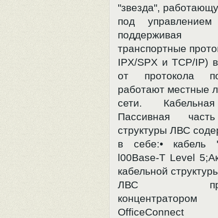
"звезда", работающ
под управлением
поддерживая 
транспортные прото
IPX/SPX и TCP/IP) 
от протокола п
работают местные 
сети. Кабельная
Пассивная часть
структуры ЛВС соде
в себе:• кабель 
l00Base-T Level 5;А
кабельной структур
ЛВС предст
концентрато
OfficeConnec