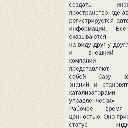
создать инфор
пространство, где а
регистрируется авт
информации. Все
оказываются
на виду друг у друг
и внешний we
компании фа
представляют
собой базу кор
знаний и становя
катализаторами
управленческих 
Рабочее время 
ценностью. Оно при
статус индиви