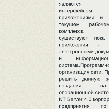
являются
интерфейсо
приложениями и 
текущем рабоче
комплекса
существуют пока
приложения - 
электронными доку
и информационно
система.Программно
организация сети. П
решить данную з
создания н
операционной сист
NT Server 4.0 корпо
предприятия по