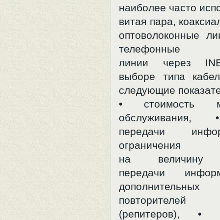
наиболее часто исп
витая пара, коаксиа
оптоволоконные ли
телефонные
линии через IN
выборе типа кабе
следующие показате
• стоимость 
обслуживания, 
передачи инфо
ограничения
на величину р
передачи инфор
дополнительных 
повторителей
(репитеров), • б