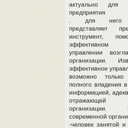
актуально для р
предприятия
. для него к
представляет пр
инструмент, по
эффективном
управлении возгл
организации. Из
эффективное управ
возможно только
полного владения в
информацией, адек
отражающей с
организации. Ру
современной орган
-человек занятой и