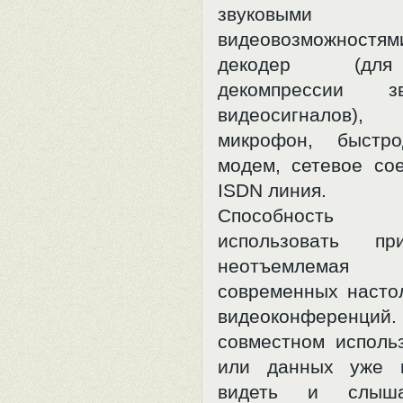
звуков
видеовозможност
декодер (для
декомпрессии 
видеосигналов), 
микрофон, быстро
модем, сетевое со
ISDN линия.
Способность 
использовать пр
неотъемлем
современных насто
видеоконфере
совместном исполь
или данных уже н
видеть и слыша