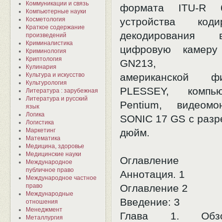
Коммуникации и связь
формата ITU-R 6
Компьютерные науки
Косметология
устройства код
Краткое содержание
декодирования
произведений
Криминалистика
цифровую камеру
Криминология
Криптология
GN213, мик
Кулинария
Культура и искусство
американской 
Культурология
PLESSEY, компь
Литература : зарубежная
Литература и русский
Pentium, видеом
язык
Логика
SONIC 17 GS с разр
Логистика
Маркетинг
дюйм.
Математика
Медицина, здоровье
Медицинские науки
Оглавление
Международное
публичное право
Аннотация. 1
Международное частное
право
Оглавление 2
Международные
Введение: 3
отношения
Менеджмент
Глава 1. Обз
Металлургия