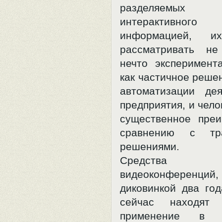
разделяемых п
интерактивно
информацией, и
рассматривать не
нечто эксперимент
как частичное реше
автоматизации де
предприятия, и чел
существенное пре
сравнению с тра
решениями.
Средства пр
видеоконференц
диковинкой два год
сейчас находят 
применение в б