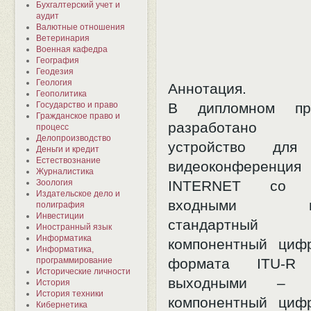
Бухгалтерский учет и
аудит
Валютные отношения
Ветеринария
Военная кафедра
География
Геодезия
Геология
Аннотация.
Геополитика
Государство и право
В дипломном пр
Гражданское право и
разработано а
процесс
Делопроизводство
устройство для 
Деньги и кредит
Естествознание
видеоконференц
Журналистика
Зоология
INTERNET со с
Издательское дело и
входными пар
полиграфия
Инвестиции
стандартный 
Иностранный язык
Информатика
компонентный циф
Информатика,
программирование
формата ITU-R
Исторические личности
выходными – с
История
История техники
компонентный циф
Кибернетика