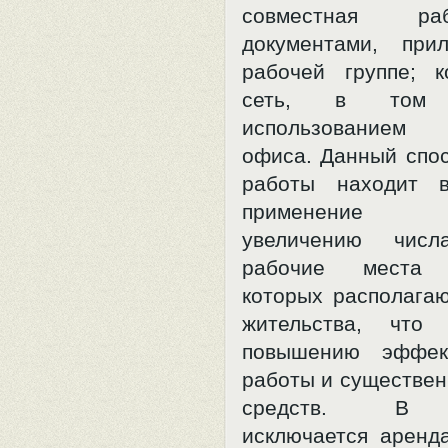
совместная р
документами, при
рабочей группе; к
сеть, в том
использованием
офиса. Данный спос
работы находит 
применение б
увеличению числ
рабочие места с
которых располагаю
жительства, что 
повышению эффек
работы и существен
средств. В ч
исключается аренд