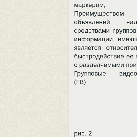
маркером, н
Преимуществ
объявлений на
средствами группов
информации, имею
является относите
быстродействие ее 
с разделяемыми пр
Групповые видео
(ГВ)
рис. 2