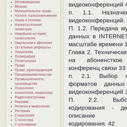
Москвоведение
видеоконференций 
Музыка
Муниципальное право
п. 1.1. Назначе
Налоги, налогообложение
видеоконференций. 
Наука и техника
Начертательная
П. 1.2. Передача м
геометрия
Новейшая история,
данных в INTERNE
политология
Оккультизм и уфология
масштабе времени 
Остальные рефераты
Глава 2. Техническ
Педагогика
Полиграфия
на абоненсткое 
Политология
Право
конференц связи 33
Право, юриспруденция
Предпринимательство
п. 2.1. Выбор с
Промышленность,
форматов данных
производство
Психология
видеоконференций 
психология, педагогика
Радиоэлектроника
П. 2.2. Выбо
Реклама
Религия и мифология
кодирования - де
Риторика
описание с
Социология
Статистика
кодирования. 42
Страхование