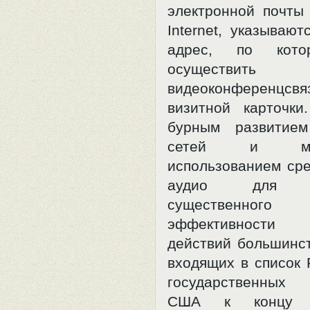
электронной почты
Internet, указываю
адрес, по кот
осуществить
видеоконференцсвяз
визитной карточк
бурным развитием
сетей и макс
использованием сре
аудио для до
существенно
эффективности в
действий большинст
входящих в список 
государственных 
США к концу 