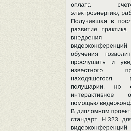
оплата сч
электроэнергию, ра
Получившая в пос
развитие практика 
внедрения 
видеоконференц
обучения позволи
прослушать и уви
известного преп
находящегося
полушарии, но о
интерактивное
помощью видеоконф
В дипломном проект
стандарт Н.323 дл
видеоконференци