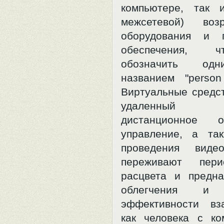
компьютере, так 
межсетевой) воз
оборудования и п
обеспечения, 
обозначить од
названием "person
Виртуальные средст
удаленный 
дистанционное 
управление, а та
проведения видео
переживают пери
расцвета и предн
облегчения и 
эффективности вз
как человека с к