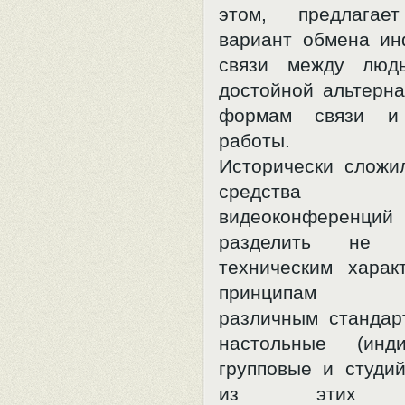
этом, предлагае
вариант обмена и
связи между людь
достойной альтерна
формам связи и 
работы.
Исторически сложил
средства пр
видеоконферен
разделить не 
техническим харак
принципам соо
различным стандар
настольные (инди
групповые и студи
из этих ва