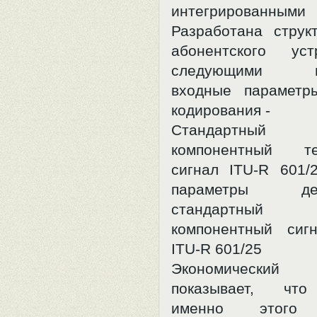
интегрированным
Разработана струк
абонентского ус
следующими па
входные параметр
кодирования -
Стандартный 
компонентный те
сигнал ITU-R 601/
параметры деко
стандартный 
компонентный сиг
ITU-R 601/25
Экономически
показывает, что
именно этого 