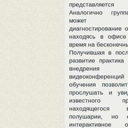
представляется 
Аналогично групп
может пр
диагностирование о
находясь в офисе
время на бесконечн
Получившая в пос
развитие практика 
внедрения 
видеоконференц
обучения позволи
прослушать и уви
известного преп
находящегося
полушарии, но о
интерактивное