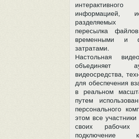
интерактивно
информацией, ис
разделяемых п
пересылка файло
временными и ф
затратами.
Настольная видео
объединяет 
видеосредства, тех
для обеспечения вз
в реальном масшт
путем использова
персонального ком
этом все участники
своих рабочих
подключение 