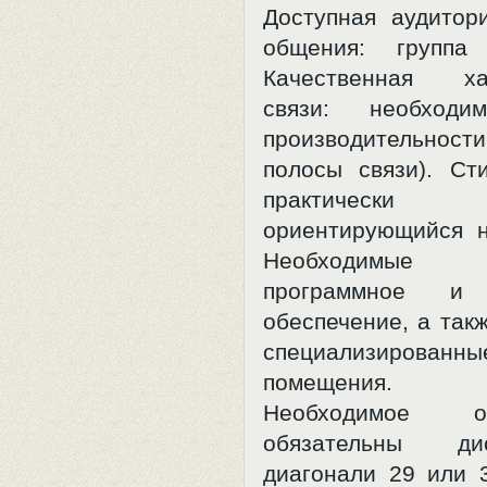
Доступная аудитор
общения: группа
Качественная хар
связи: необходи
производительно
полосы связи). Ст
практически ф
ориентирующийся н
Необходимые 
программное и 
обеспечение, а так
специализированны
помещения.
Необходимое обо
обязательны д
диагонали 29 или 