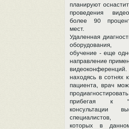
планируют оснастит
проведения видео
более 90 процен
мест.
Удаленная диагност
оборудования,
обучение - еще одн
направление примен
видеоконферен
находясь в сотнях 
пациента, врач мож
продиагностирова
прибегая к "ви
консультации выс
специалистов, п
которых в данно