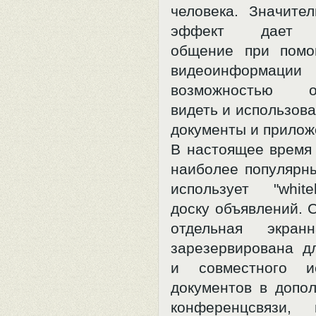
человека. Значите
эффект дает с
общение при помо
видеоинформаци
возможностью од
видеть и использов
документы и прилож
В настоящее время
наиболее популярн
использует "whit
доску объявлений. 
отдельная экран
зарезервирована д
и совместного ис
документов в допол
конференцсвязи,