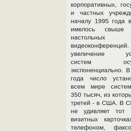
корпоративных, гос
и частных учрежд
началу 1995 года 
имелось свыше
настольных
видеоконференц
увеличение уст
систем осуще
экспоненциально. В
года число устан
всем мире систе
350 тысяч, из котор
третей - в США. В 
не удивляет тот 
визитных карточк
телефоном, факс