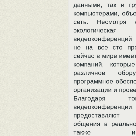
данными, так и г
компьютерами, объ
сеть. Несмотря 
экологичес
видеоконференций
не на все сто пр
сейчас в мире имее
компаний, которы
различное обор
программное обеспе
организации и пров
Благодаря т
видеоконференции,
предоставляют в
общения в реальн
также испол