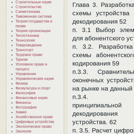
Строительные науки
Глава 3. Разработк
Строительство
Схемотехника
схемы устройства 
Таможенная система
декодирования 52
Теория государства и
права
п. 3.1 Выбор эле
Теория организации
Теплотехника
для абонентского ус
Технология
Товароведение
п. 3.2. Разработка
Транспорт
схемы абонентског
Трудовое право
Туризм
кодирования 59
Уголовное право и
процесс
п.3.3. Сравнител
Управление
Управленческие науки
оконечных устройс
Физика
на рынке на данный
Физкультура и спорт
Философия
п.3.4. Раз
Финансовые науки
Финансы
принципиальн
Фотография
Химия
декодирования а
Хозяйственное право
устройства. 62
Цифровые устройства
Экологическое право
п. 3.5. Расчет цифр
Экология