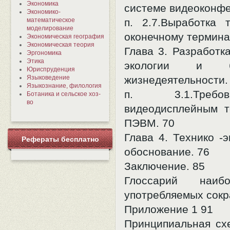
Экономика
системе видеоконф
Экономико-
математическое
п. 2.7.Выработка 
моделирование
оконечному термина
Экономическая география
Экономическая теория
Глава 3. Разработк
Эргономика
Этика
экологии и бе
Юриспруденция
Языковедение
жизнедеятельности.
Языкознание, филология
п. 3.1.Треб
Ботаника и сельское хоз-
во
видеодисплейным 
ПЭВМ. 70
Глава 4. Технико -
Рефераты бесплатно
обоснование. 76
Заключение. 85
Глоссарий наиб
употребляемых сокр
Приложение 1 91
Принципиальная сх