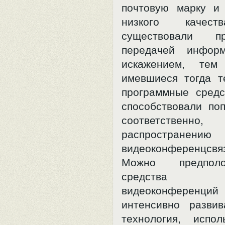
почтовую марку и
низкого качест
существовали 
передачей инфор
искажением, тем
имевшиеся тогда т
программные средс
способствовали поп
соответственно,
распространению
видеоконференцсвязи
Можно предпол
средства пр
видеоконферен
интенсивно разви
технология, испо