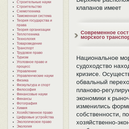
Строительные науки
клапанов имеет
Строительство
Схемотехника
Таможенная система
Теория государства и
права
Теория организации
Современное сос
Теплотехника
морского транспо
Технология
Товароведение
Транспорт
Трудовое право
Национальное мо
Туризм
Уголовное право и
судоходство нахо
процесс
Управление
кризисе. Осущест
Управленческие науки
Физика
обвальный перехо
Физкультура и спорт
планово-регулир
Философия
Финансовые науки
экономики к рыно
Финансы
Фотография
изменились форм
Химия
Хозяйственное право
собственности, п
Цифровые устройства
хозяйственно-эко
Экологическое право
Экология