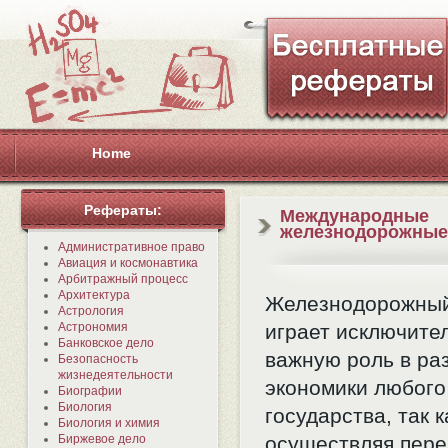
Home
Рефераты:
Международные
железнодорожные
Административное право
Авиация и космонавтика
Арбитражный процесс
Архитектура
Железнодорожный
Астрология
Астрономия
играет исключите
Банковское дело
важную роль в ра
Безопасность
жизнедеятельности
экономики любого
Биографии
Биология
государства, так к
Биология и химия
Биржевое дело
осуществляя пере