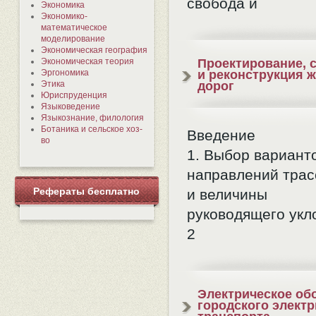
свобода и
Экономика
Экономико-
математическое
моделирование
Экономическая география
Экономическая теория
Проектирование, 
Эргономика
и реконструкция 
Этика
дорог
Юриспруденция
Языковедение
Языкознание, филология
Ботаника и сельское хоз-
Введение
во
1. Выбор вариант
направлений тра
Рефераты бесплатно
и величины
руководящего укл
2
Электрическое об
городского электр