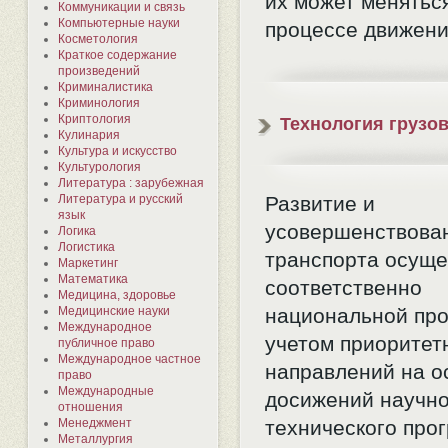
их может менятьс
Коммуникации и связь
Компьютерные науки
процессе движени
Косметология
Краткое содержание
произведений
Криминалистика
Криминология
Криптология
Технология грузо
Кулинария
Культура и искусство
Культурология
Литература : зарубежная
Литература и русский
Развитие и
язык
усовершенствова
Логика
Логистика
транспорта осуще
Маркетинг
Математика
соответственно
Медицина, здоровье
Медицинские науки
национальной про
Международное
учетом приоритет
публичное право
Международное частное
направлений на о
право
Международные
досижений научно
отношения
Менеджмент
технического прог
Металлургия