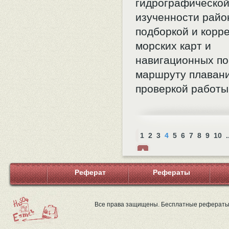
гидрографическо
изученности райо
подборкой и корр
морских карт и
навигационных по
маршруту плавани
проверкой работы
1
2
3
4
5
6
7
8
9
10
.
Нав
ерх
Реферат
Рефераты
Все права защищены. Бесплатные рефераты 