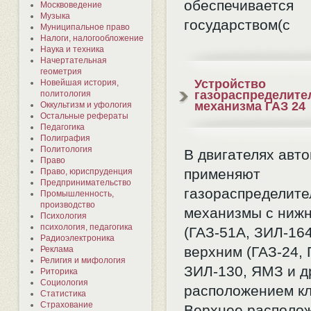
обеспечивается
Москвоведение
Музыка
государством(с
Муниципальное право
Налоги, налогообложение
Наука и техника
Начертательная
геометрия
Устройство
Новейшая история,
газораспределите
политология
механизма ГАЗ 24
Оккультизм и уфология
Остальные рефераты
Педагогика
Полиграфия
Политология
В двигателях авт
Право
применяют
Право, юриспруденция
Предпринимательство
газораспределит
Промышленность,
производство
механизмы с ниж
Психология
психология, педагогика
(ГАЗ-51А, ЗИЛ-164
Радиоэлектроника
верхним (ГАЗ-24, 
Реклама
Религия и мифология
ЗИЛ-130, ЯМЗ и др
Риторика
Социология
расположением кл
Статистика
Страхование
Верхнее располо