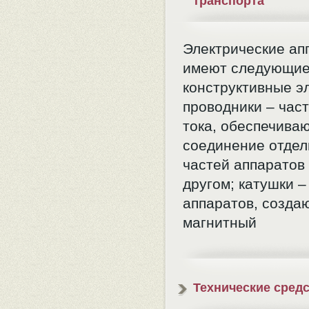
транспорта
Электрические ап
имеют следующи
конструктивные э
проводники – час
тока, обеспечива
соединение отде
частей аппаратов 
другом; катушки –
аппаратов, созд
магнитный
Технические сред